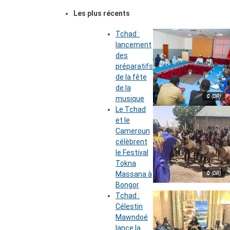
Les plus récents
Tchad :
lancement
des
préparatifs
de la fête
de la
© (DR)
musique
Le Tchad
et le
Cameroun
célèbrent
le Festival
Tokna
Massana à
© (DR)
Bongor
Tchad :
Célestin
Mawndoé
lance la