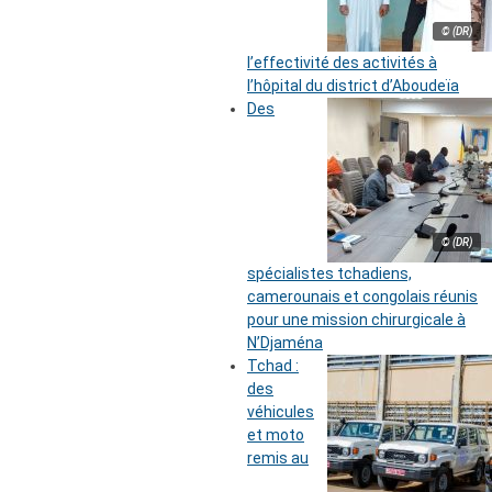
© (DR)
l’effectivité des activités à
l’hôpital du district d’Aboudeïa
Des
© (DR)
spécialistes tchadiens,
camerounais et congolais réunis
pour une mission chirurgicale à
N’Djaména
Tchad :
des
véhicules
et moto
remis au