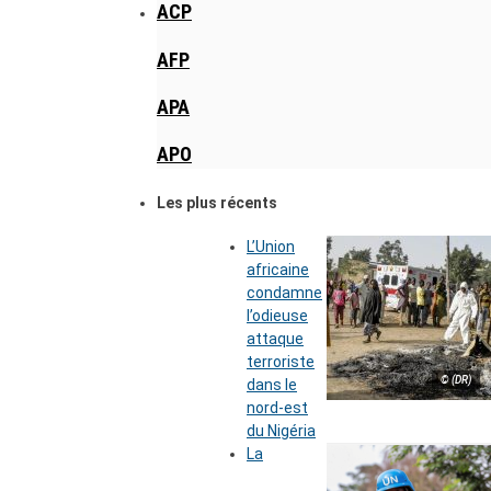
ACP
AFP
APA
APO
Les plus récents
L’Union
africaine
condamne
l’odieuse
attaque
terroriste
© (DR)
dans le
nord-est
du Nigéria
La