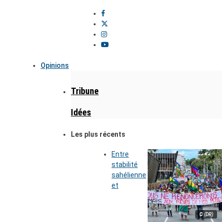
Opinions
Tribune
Idées
Les plus récents
Entre
stabilité
sahélienne
et
© (DR)