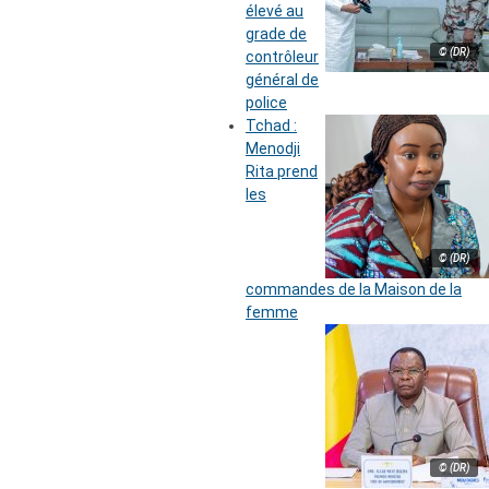
élevé au
grade de
© (DR)
contrôleur
général de
police
Tchad :
Menodji
Rita prend
les
© (DR)
commandes de la Maison de la
femme
© (DR)