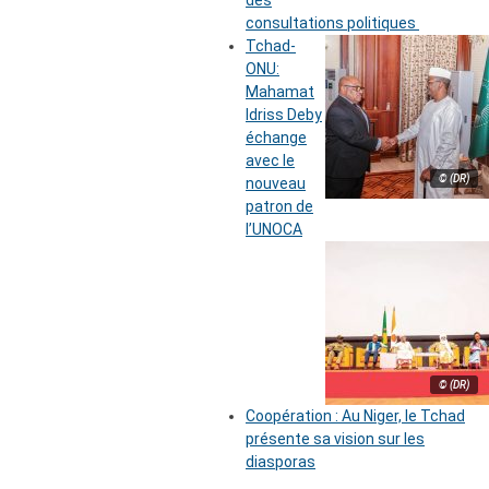
des
consultations politiques
Tchad-
ONU:
Mahamat
Idriss Deby
échange
avec le
© (DR)
nouveau
patron de
l’UNOCA
© (DR)
Coopération : Au Niger, le Tchad
présente sa vision sur les
diasporas