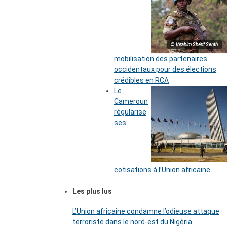
© Ibrahim Shérif Senth
mobilisation des partenaires
occidentaux pour des élections
crédibles en RCA
Le
Cameroun
régularise
ses
cotisations à l’Union africaine
Les plus lus
L’Union africaine condamne l’odieuse attaque
terroriste dans le nord-est du Nigéria