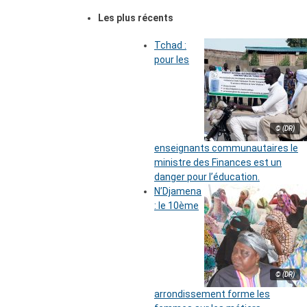
Les plus récents
Tchad :
pour les
© (DR)
enseignants communautaires le
ministre des Finances est un
danger pour l’éducation.
N’Djamena
: le 10ème
© (DR)
arrondissement forme les