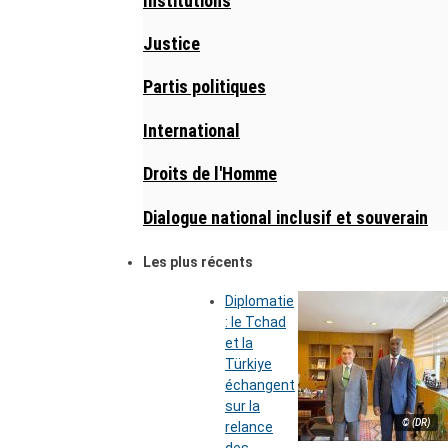
Institutions
Justice
Partis politiques
International
Droits de l'Homme
Dialogue national inclusif et souverain
Les plus récents
Diplomatie
: le Tchad
et la
Türkiye
échangent
sur la
© (DR)
relance