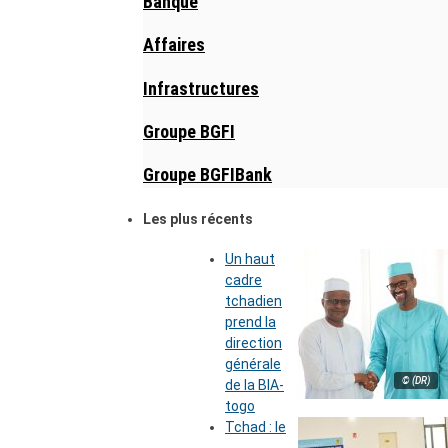
Banque
Affaires
Infrastructures
Groupe BGFI
Groupe BGFIBank
Les plus récents
Un haut
cadre
tchadien
prend la
direction
générale
© (DR)
de la BIA-
togo
Tchad : le