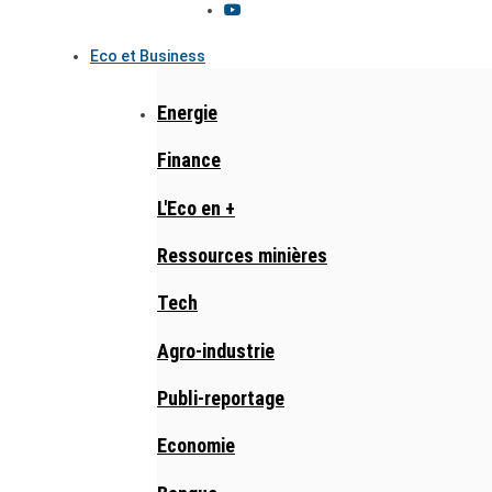
Eco et Business
Energie
Finance
L'Eco en +
Ressources minières
Tech
Agro-industrie
Publi-reportage
Economie