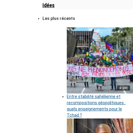
Idées
Les plus récents
© (DR)
Entre stabilité sahélienne et
recompositions géopolitiques :
quels enseignements pour le
Tchad ?