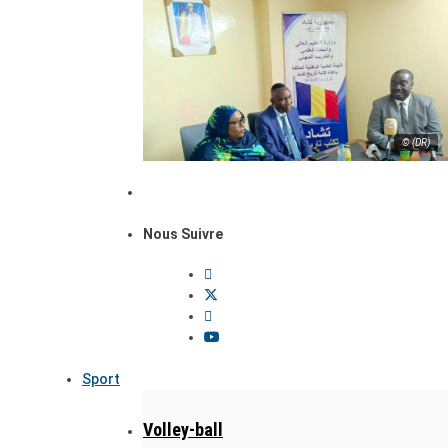
© (DR)
Nous Suivre
Sport
Volley-ball