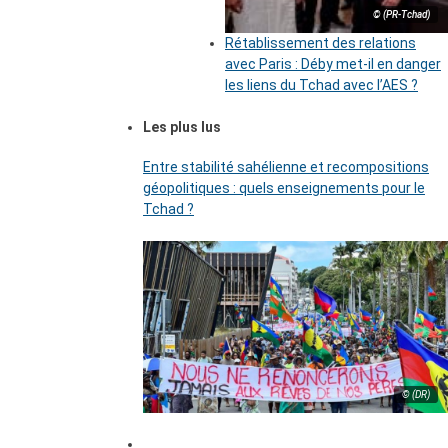
© (PR-Tchad)
Rétablissement des relations
avec Paris : Déby met-il en danger
les liens du Tchad avec l’AES ?
Les plus lus
Entre stabilité sahélienne et recompositions
géopolitiques : quels enseignements pour le
Tchad ?
© (DR)