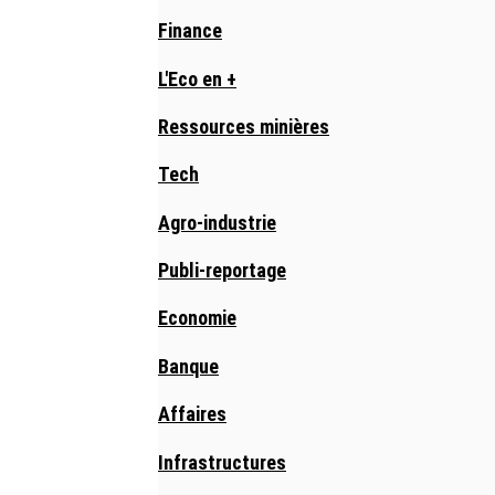
Finance
L'Eco en +
Ressources minières
Tech
Agro-industrie
Publi-reportage
Economie
Banque
Affaires
Infrastructures