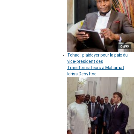
© (DR)
Tchad : plaidoyer pour la paix du
vice-président des
Transformateurs à Mahamat
Idriss Deby Itno