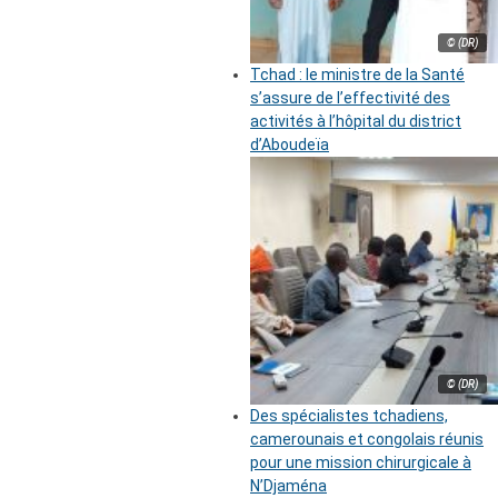
© (DR)
Tchad : le ministre de la Santé
s’assure de l’effectivité des
activités à l’hôpital du district
d’Aboudeïa
© (DR)
Des spécialistes tchadiens,
camerounais et congolais réunis
pour une mission chirurgicale à
N’Djaména