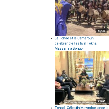
© (DR)
Le Tchad et le Cameroun
célèbrent le Festival Tokna
Massana à Bongor
© (DR)
Tchad : Célestin Mawndoé lance la