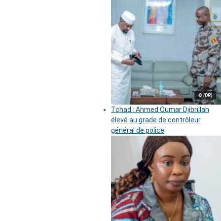
© (DR)
Tchad : Ahmed Oumar Djibrillah
élevé au grade de contrôleur
général de police