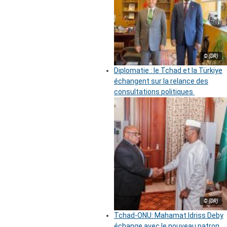
© (DR)
Diplomatie : le Tchad et la Türkiye
échangent sur la relance des
consultations politiques
© (DR)
Tchad-ONU: Mahamat Idriss Deby
échange avec le nouveau patron