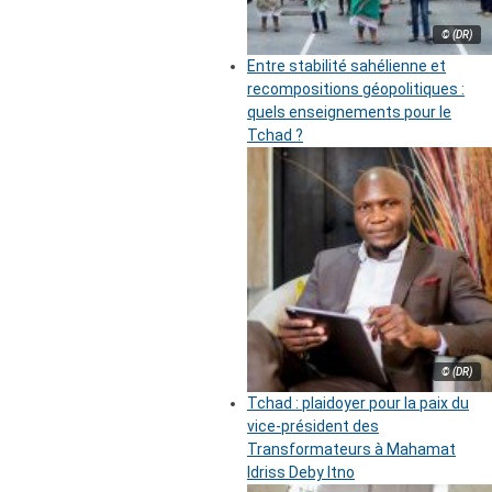
© (DR)
Entre stabilité sahélienne et
recompositions géopolitiques :
quels enseignements pour le
Tchad ?
© (DR)
Tchad : plaidoyer pour la paix du
vice-président des
Transformateurs à Mahamat
Idriss Deby Itno