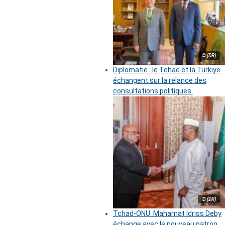
© (DR)
Diplomatie : le Tchad et la Türkiye
échangent sur la relance des
consultations politiques
© (DR)
Tchad-ONU: Mahamat Idriss Deby
échange avec le nouveau patron