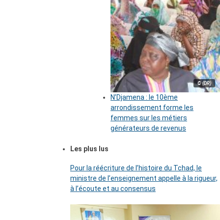
© (DR)
N’Djamena : le 10ème
arrondissement forme les
femmes sur les métiers
générateurs de revenus
Les plus lus
Pour la réécriture de l’histoire du Tchad, le
ministre de l’enseignement appelle à la rigueur,
à l’écoute et au consensus