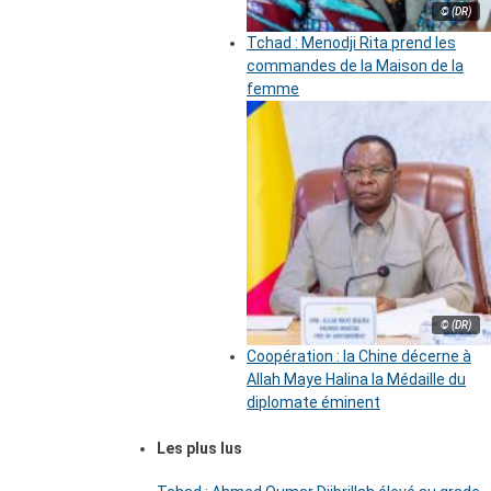
© (DR)
Tchad : Menodji Rita prend les
commandes de la Maison de la
femme
© (DR)
Coopération : la Chine décerne à
Allah Maye Halina la Médaille du
diplomate éminent
Les plus lus