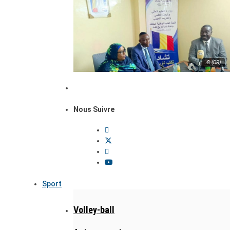
© (DR)
Nous Suivre
Sport
Volley-ball