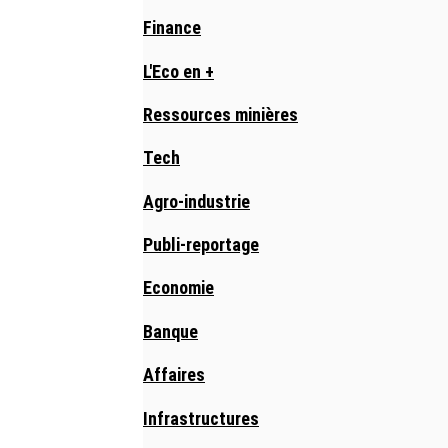
Finance
L'Eco en +
Ressources minières
Tech
Agro-industrie
Publi-reportage
Economie
Banque
Affaires
Infrastructures