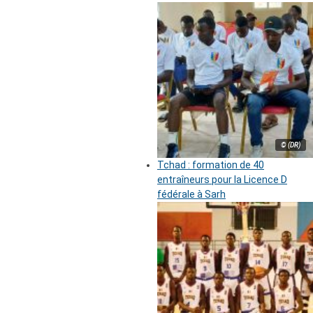
© (DR)
Tchad : formation de 40
entraîneurs pour la Licence D
fédérale à Sarh