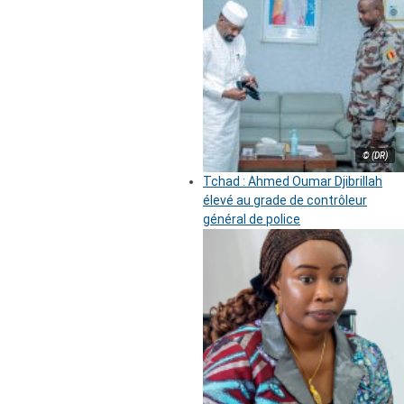
© (DR)
Tchad : Ahmed Oumar Djibrillah
élevé au grade de contrôleur
général de police