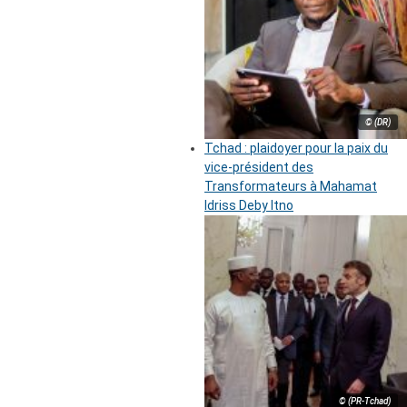
© (DR)
Tchad : plaidoyer pour la paix du
vice-président des
Transformateurs à Mahamat
Idriss Deby Itno
© (PR-Tchad)