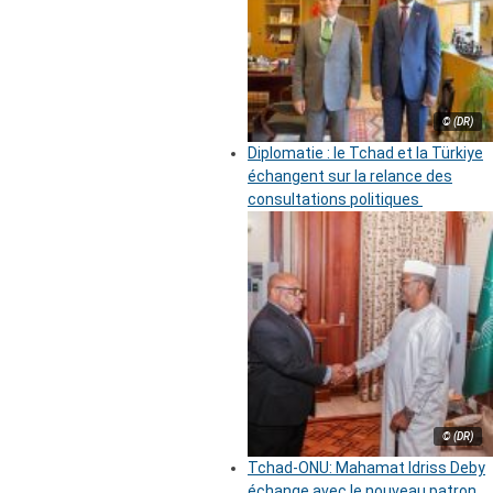
© (DR)
Diplomatie : le Tchad et la Türkiye
échangent sur la relance des
consultations politiques
© (DR)
Tchad-ONU: Mahamat Idriss Deby
échange avec le nouveau patron