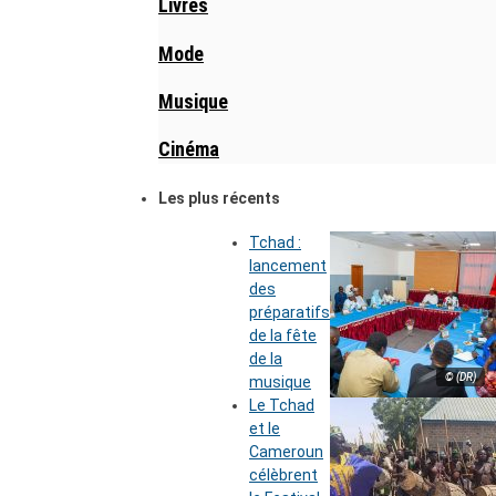
Livres
Mode
Musique
Cinéma
Les plus récents
Tchad :
lancement
des
préparatifs
de la fête
de la
© (DR)
musique
Le Tchad
et le
Cameroun
célèbrent