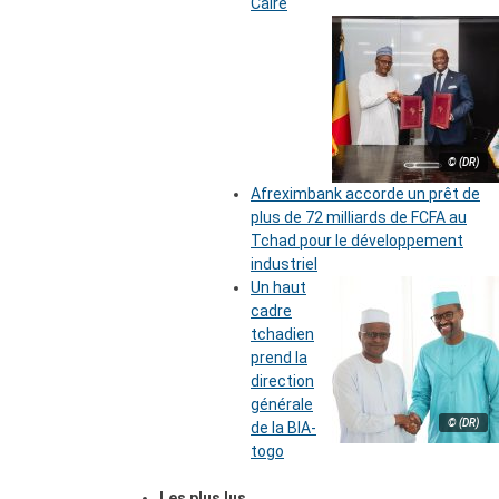
Caire
© (DR)
Afreximbank accorde un prêt de
plus de 72 milliards de FCFA au
Tchad pour le développement
industriel
Un haut
cadre
tchadien
prend la
direction
générale
© (DR)
de la BIA-
togo
Les plus lus