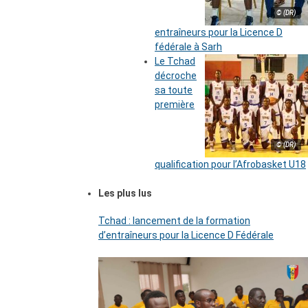
© (DR)
entraîneurs pour la Licence D
fédérale à Sarh
Le Tchad
décroche
sa toute
première
© (DR)
qualification pour l’Afrobasket U18
Les plus lus
Tchad : lancement de la formation
d’entraîneurs pour la Licence D Fédérale