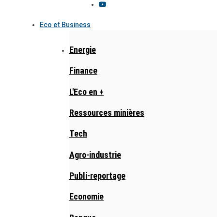
Eco et Business
Energie
Finance
L'Eco en +
Ressources minières
Tech
Agro-industrie
Publi-reportage
Economie