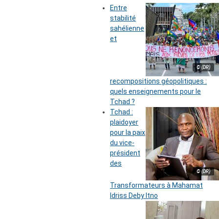
Entre
stabilité
sahélienne
et
© (DR)
recompositions géopolitiques :
quels enseignements pour le
Tchad ?
Tchad :
plaidoyer
pour la paix
du vice-
président
des
© (DR)
Transformateurs à Mahamat
Idriss Deby Itno