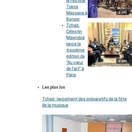
le Festival
Tokna
Massana à
© (DR)
Bongor
Tchad :
Célestin
Mawndoé
lance la
troisième
édition de
© (DR)
‘’Au cœur
de l’art’’ à
Paris
Les plus lus
Tchad : lancement des préparatifs de la fête
de la musique