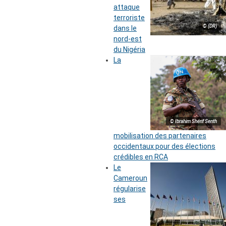
attaque
terroriste
© (DR)
dans le
nord-est
du Nigéria
La
© Ibrahim Shérif Senth
mobilisation des partenaires
occidentaux pour des élections
crédibles en RCA
Le
Cameroun
régularise
ses