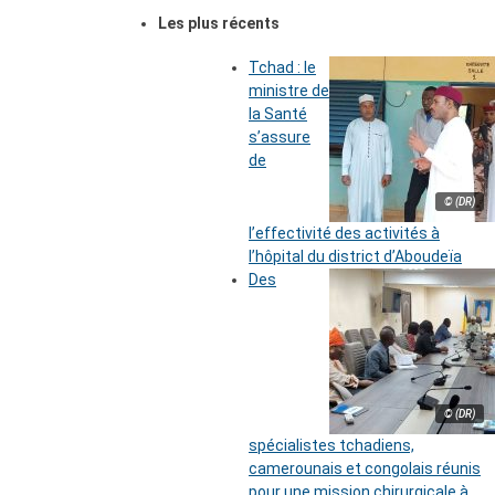
Les plus récents
Tchad : le
ministre de
la Santé
s’assure
de
© (DR)
l’effectivité des activités à
l’hôpital du district d’Aboudeïa
Des
© (DR)
spécialistes tchadiens,
camerounais et congolais réunis
pour une mission chirurgicale à