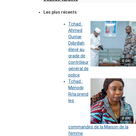
Les plus récents
Tchad :
Ahmed
Oumar
Djibrillah
élevé au
grade de
© (DR)
contrôleur
général de
police
Tchad :
Menodji
Rita prend
les
© (DR)
commandes de la Maison de la
femme