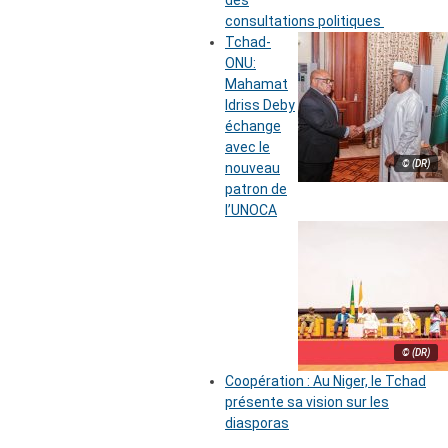
des
consultations politiques
Tchad-
ONU:
Mahamat
Idriss Deby
échange
avec le
© (DR)
nouveau
patron de
l’UNOCA
© (DR)
Coopération : Au Niger, le Tchad
présente sa vision sur les
diasporas