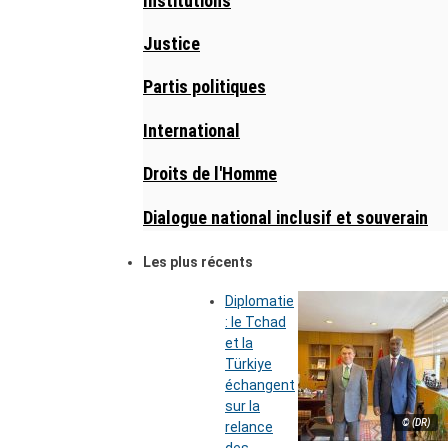
Institutions
Justice
Partis politiques
International
Droits de l'Homme
Dialogue national inclusif et souverain
Les plus récents
Diplomatie
: le Tchad
et la
Türkiye
échangent
sur la
© (DR)
relance