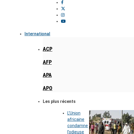
International
ACP
AFP
APA
APO
Les plus récents
L’Union
africaine
condamne
l’odieuse