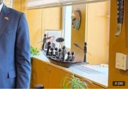
© (DR)