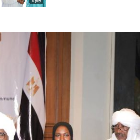
© (DR)