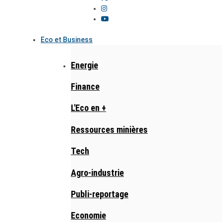
Eco et Business
Energie
Finance
L'Eco en +
Ressources minières
Tech
Agro-industrie
Publi-reportage
Economie