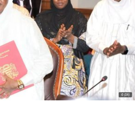
© (DR)