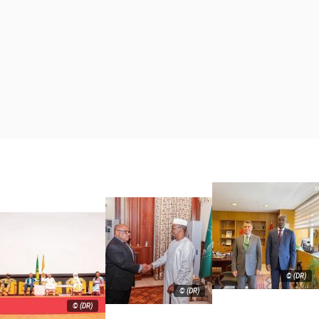
© (DR)
© (DR)
© (DR)