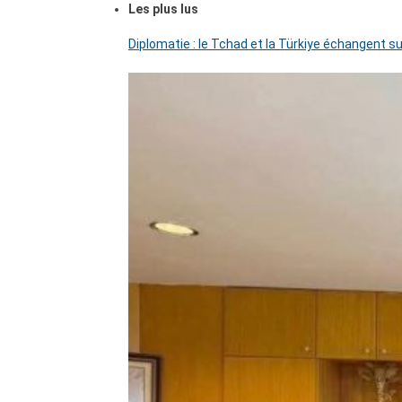
Les plus lus
Diplomatie : le Tchad et la Türkiye échangent su