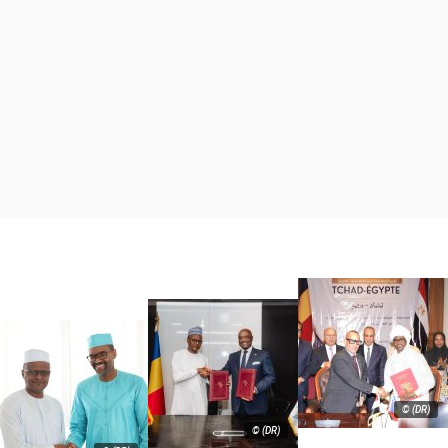
© (DR)
© (DR)