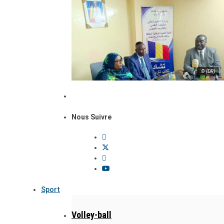
© (DR)
Nous Suivre
Sport
Volley-ball