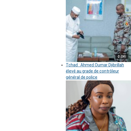
© (DR)
Tchad : Ahmed Oumar Djibrillah
élevé au grade de contrôleur
général de police