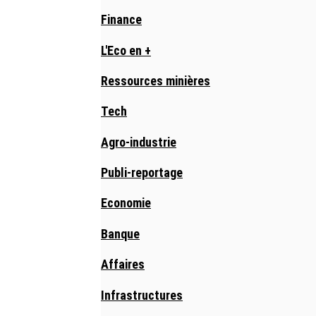
Finance
L'Eco en +
Ressources minières
Tech
Agro-industrie
Publi-reportage
Economie
Banque
Affaires
Infrastructures