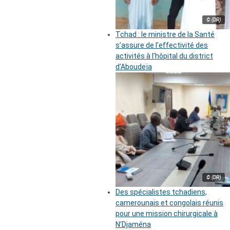
© (DR)
Tchad : le ministre de la Santé
s’assure de l’effectivité des
activités à l’hôpital du district
d’Aboudeïa
© (DR)
Des spécialistes tchadiens,
camerounais et congolais réunis
pour une mission chirurgicale à
N’Djaména