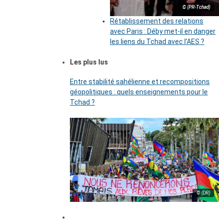
© (PR-Tchad)
Rétablissement des relations
avec Paris : Déby met-il en danger
les liens du Tchad avec l’AES ?
Les plus lus
Entre stabilité sahélienne et recompositions
géopolitiques : quels enseignements pour le
Tchad ?
© (DR)