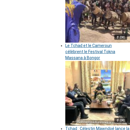
© (DR)
Le Tchad et le Cameroun
célèbrent le Festival Tokna
Massana à Bongor
© (DR)
Tchad : Célestin Mawndoé lance la