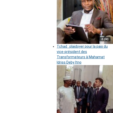
© (DR)
Tchad : plaidoyer pour la paix du
vice-président des
Transformateurs à Mahamat
Idriss Deby Itno