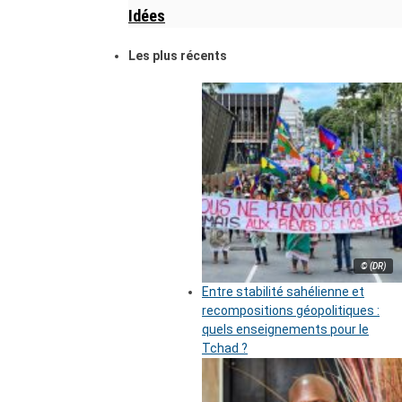
Idées
Les plus récents
© (DR)
Entre stabilité sahélienne et
recompositions géopolitiques :
quels enseignements pour le
Tchad ?