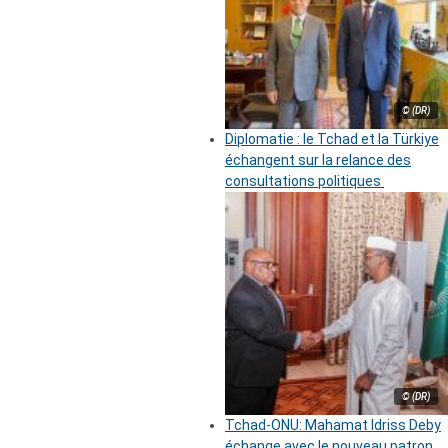
© (DR)
Diplomatie : le Tchad et la Türkiye
échangent sur la relance des
consultations politiques
© (DR)
Tchad-ONU: Mahamat Idriss Deby
échange avec le nouveau patron