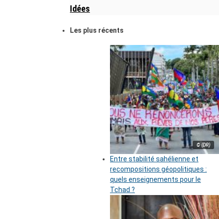
Idées
Les plus récents
© (DR)
Entre stabilité sahélienne et
recompositions géopolitiques :
quels enseignements pour le
Tchad ?