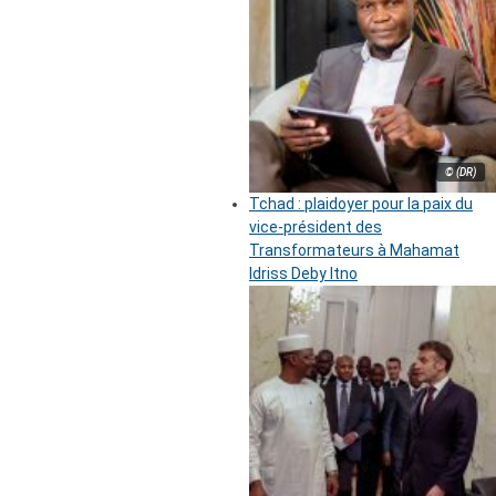
© (DR)
Tchad : plaidoyer pour la paix du
vice-président des
Transformateurs à Mahamat
Idriss Deby Itno