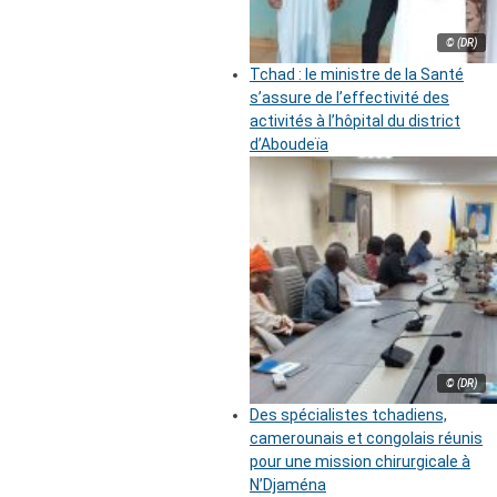
© (DR)
Tchad : le ministre de la Santé
s’assure de l’effectivité des
activités à l’hôpital du district
d’Aboudeïa
© (DR)
Des spécialistes tchadiens,
camerounais et congolais réunis
pour une mission chirurgicale à
N’Djaména