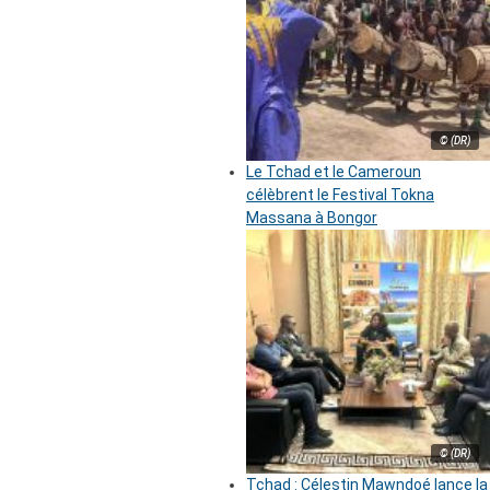
© (DR)
Le Tchad et le Cameroun
célèbrent le Festival Tokna
Massana à Bongor
© (DR)
Tchad : Célestin Mawndoé lance la