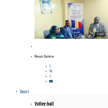
© (DR)
Nous Suivre
Sport
Volley-ball