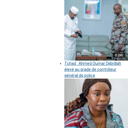
© (DR)
Tchad : Ahmed Oumar Djibrillah
élevé au grade de contrôleur
général de police