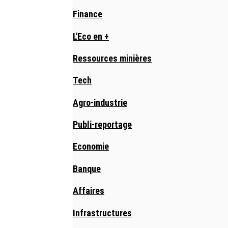
Finance
L'Eco en +
Ressources minières
Tech
Agro-industrie
Publi-reportage
Economie
Banque
Affaires
Infrastructures