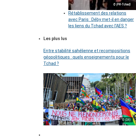
© (PR-Tchad)
Rétablissement des relations
avec Paris : Déby met-il en danger
les liens du Tchad avec l’AES ?
Les plus lus
Entre stabilité sahélienne et recompositions
géopolitiques : quels enseignements pour le
Tchad ?
© (DR)