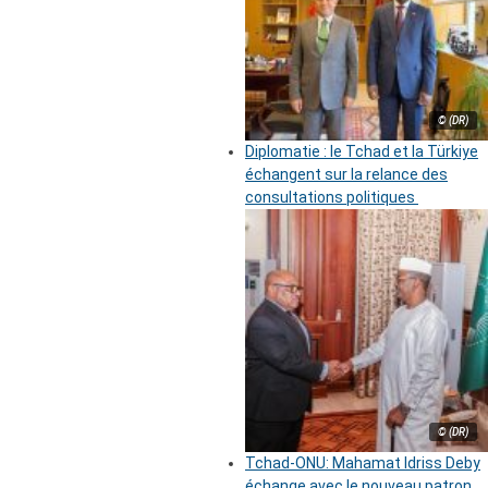
© (DR)
Diplomatie : le Tchad et la Türkiye
échangent sur la relance des
consultations politiques
© (DR)
Tchad-ONU: Mahamat Idriss Deby
échange avec le nouveau patron