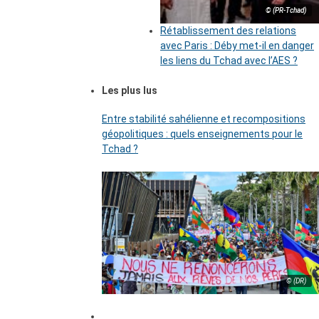
© (PR-Tchad)
Rétablissement des relations
avec Paris : Déby met-il en danger
les liens du Tchad avec l’AES ?
Les plus lus
Entre stabilité sahélienne et recompositions
géopolitiques : quels enseignements pour le
Tchad ?
© (DR)