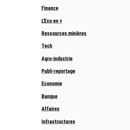
Finance
L'Eco en +
Ressources minières
Tech
Agro-industrie
Publi-reportage
Economie
Banque
Affaires
Infrastructures