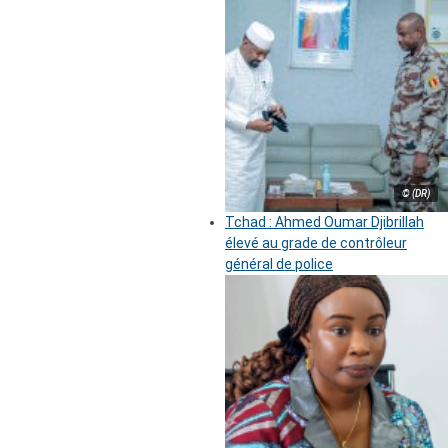
© (DR)
Tchad : Ahmed Oumar Djibrillah
élevé au grade de contrôleur
général de police