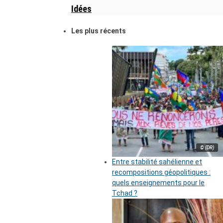
Idées
Les plus récents
© (DR)
Entre stabilité sahélienne et
recompositions géopolitiques :
quels enseignements pour le
Tchad ?