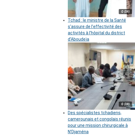
© (DR)
Tchad : le ministre de la Santé
s’assure de l’effectivité des
activités à l’hôpital du district
d’Aboudeïa
© (DR)
Des spécialistes tchadiens,
camerounais et congolais réunis
pour une mission chirurgicale à
N’Djaména