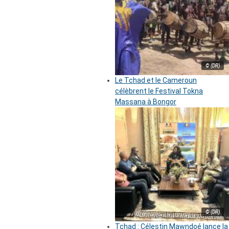
© (DR)
Le Tchad et le Cameroun
célèbrent le Festival Tokna
Massana à Bongor
© (DR)
Tchad : Célestin Mawndoé lance la