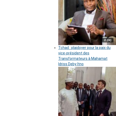
© (DR)
Tchad : plaidoyer pour la paix du
vice-président des
Transformateurs à Mahamat
Idriss Deby Itno