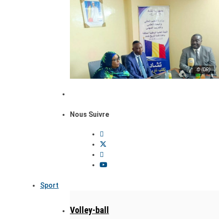
© (DR)
Nous Suivre
Sport
Volley-ball