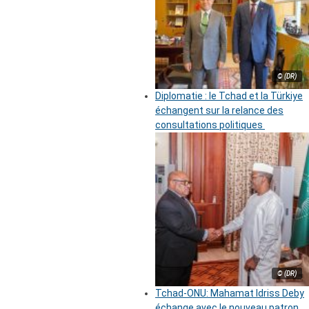
© (DR)
Diplomatie : le Tchad et la Türkiye
échangent sur la relance des
consultations politiques
© (DR)
Tchad-ONU: Mahamat Idriss Deby
échange avec le nouveau patron