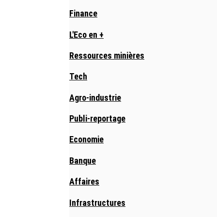
Finance
L'Eco en +
Ressources minières
Tech
Agro-industrie
Publi-reportage
Economie
Banque
Affaires
Infrastructures