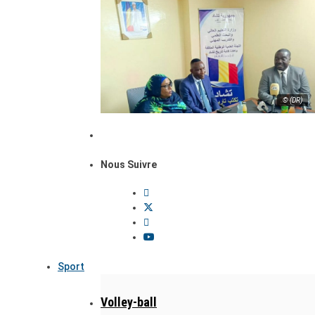
© (DR)
Nous Suivre
Sport
Volley-ball