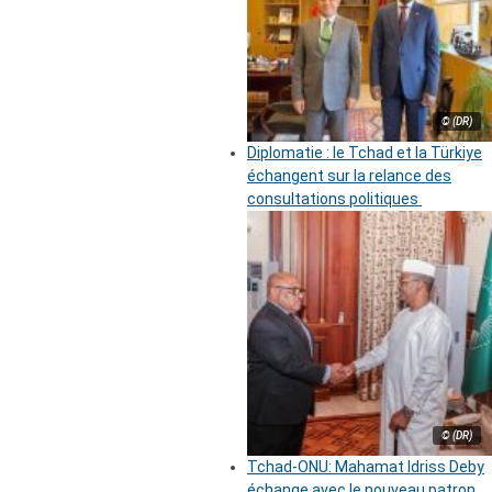
© (DR)
Diplomatie : le Tchad et la Türkiye
échangent sur la relance des
consultations politiques
© (DR)
Tchad-ONU: Mahamat Idriss Deby
échange avec le nouveau patron