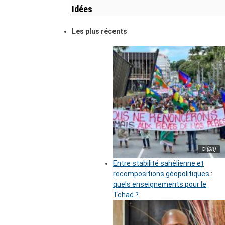
Idées
Les plus récents
© (DR)
Entre stabilité sahélienne et
recompositions géopolitiques :
quels enseignements pour le
Tchad ?