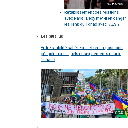
© (PR-Tchad)
Rétablissement des relations
avec Paris : Déby met-il en danger
les liens du Tchad avec l’AES ?
Les plus lus
Entre stabilité sahélienne et recompositions
géopolitiques : quels enseignements pour le
Tchad ?
© (DR)