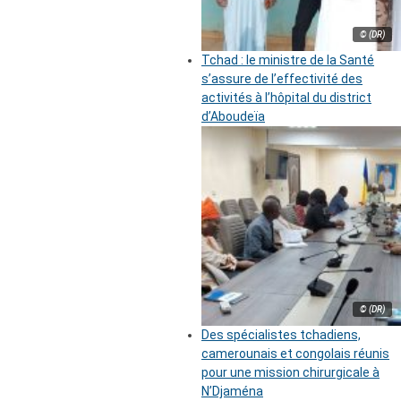
© (DR)
Tchad : le ministre de la Santé
s’assure de l’effectivité des
activités à l’hôpital du district
d’Aboudeïa
© (DR)
Des spécialistes tchadiens,
camerounais et congolais réunis
pour une mission chirurgicale à
N’Djaména