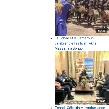
© (DR)
Le Tchad et le Cameroun
célèbrent le Festival Tokna
Massana à Bongor
© (DR)
Tchad : Célestin Mawndoé lance la