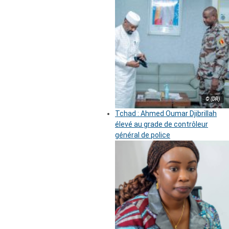
© (DR)
Tchad : Ahmed Oumar Djibrillah
élevé au grade de contrôleur
général de police