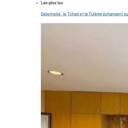
Les plus lus
Diplomatie : le Tchad et la Türkiye échangent su