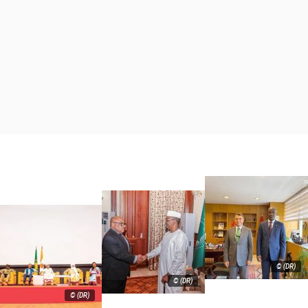
© (DR)
© (DR)
© (DR)