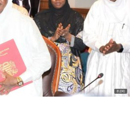
© (DR)