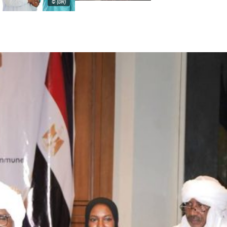
© (DR)