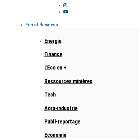
Eco et Business
Energie
Finance
L'Eco en +
Ressources minières
Tech
Agro-industrie
Publi-reportage
Economie