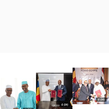
© (DR)
© (DR)