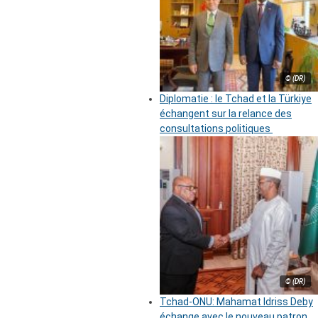
© (DR)
Diplomatie : le Tchad et la Türkiye
échangent sur la relance des
consultations politiques
© (DR)
Tchad-ONU: Mahamat Idriss Deby
échange avec le nouveau patron