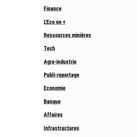
Finance
L'Eco en +
Ressources minières
Tech
Agro-industrie
Publi-reportage
Economie
Banque
Affaires
Infrastructures