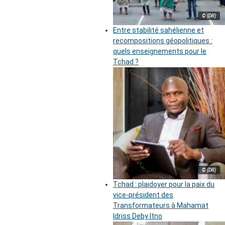
© (DR)
Entre stabilité sahélienne et
recompositions géopolitiques :
quels enseignements pour le
Tchad ?
© (DR)
Tchad : plaidoyer pour la paix du
vice-président des
Transformateurs à Mahamat
Idriss Deby Itno