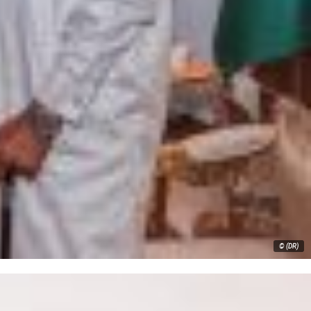
© (DR)