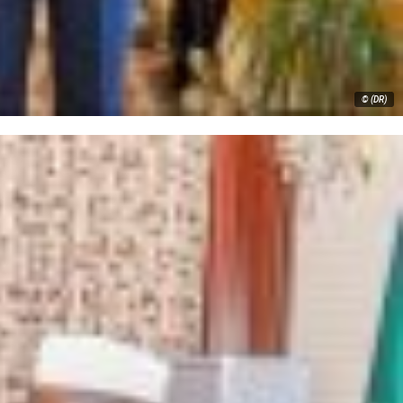
© (DR)