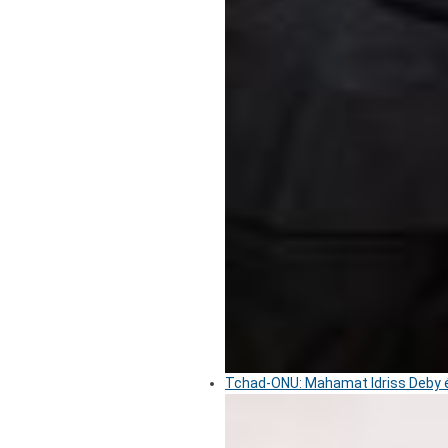
Tchad-ONU: Mahamat Idriss Deby é