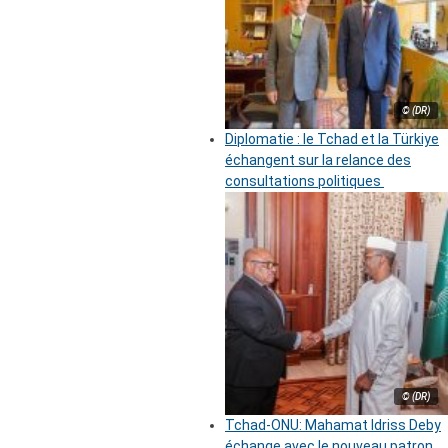
© (DR)
Diplomatie : le Tchad et la Türkiye
échangent sur la relance des
consultations politiques
© (DR)
Tchad-ONU: Mahamat Idriss Deby
échange avec le nouveau patron