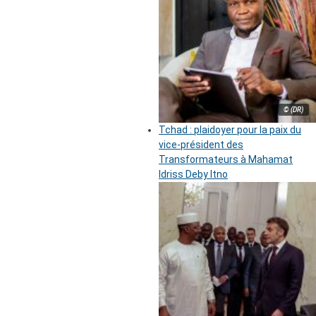
© (DR)
Tchad : plaidoyer pour la paix du
vice-président des
Transformateurs à Mahamat
Idriss Deby Itno