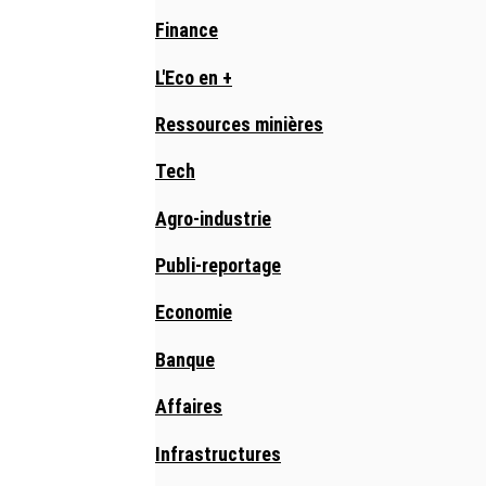
Finance
L'Eco en +
Ressources minières
Tech
Agro-industrie
Publi-reportage
Economie
Banque
Affaires
Infrastructures