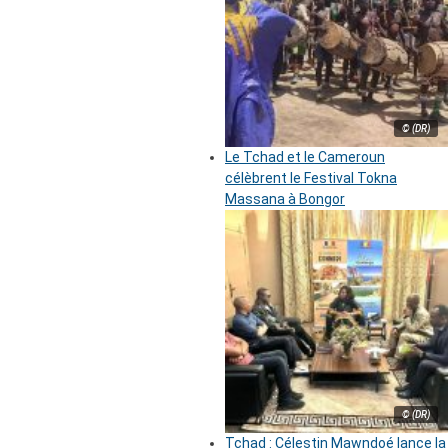
© (DR)
Le Tchad et le Cameroun
célèbrent le Festival Tokna
Massana à Bongor
© (DR)
Tchad : Célestin Mawndoé lance la