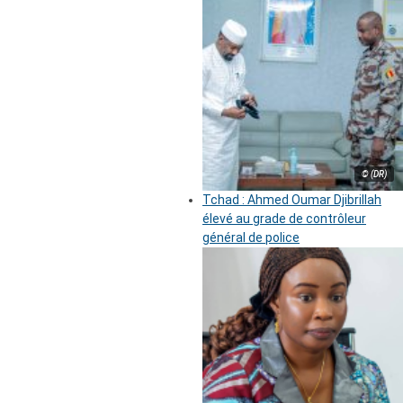
© (DR)
Tchad : Ahmed Oumar Djibrillah
élevé au grade de contrôleur
général de police