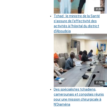
© (DR)
Tchad : le ministre de la Santé
s’assure de l’effectivité des
activités à l’hôpital du district
d’Aboudeïa
© (DR)
Des spécialistes tchadiens,
camerounais et congolais réunis
pour une mission chirurgicale à
N’Djaména