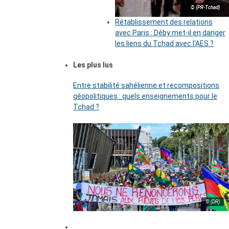
© (PR-Tchad)
Rétablissement des relations
avec Paris : Déby met-il en danger
les liens du Tchad avec l’AES ?
Les plus lus
Entre stabilité sahélienne et recompositions
géopolitiques : quels enseignements pour le
Tchad ?
© (DR)