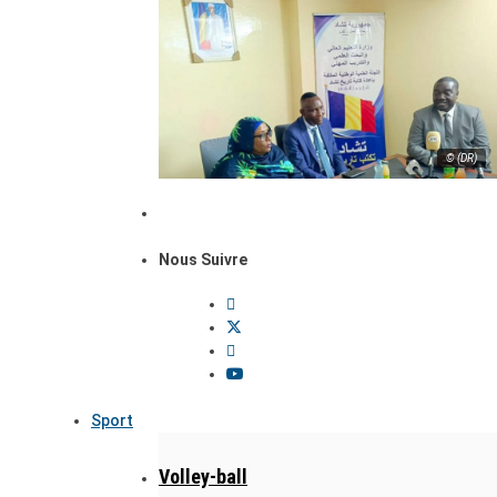
© (DR)
Nous Suivre
Sport
Volley-ball