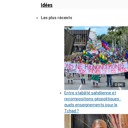
Idées
Les plus récents
© (DR)
Entre stabilité sahélienne et
recompositions géopolitiques :
quels enseignements pour le
Tchad ?