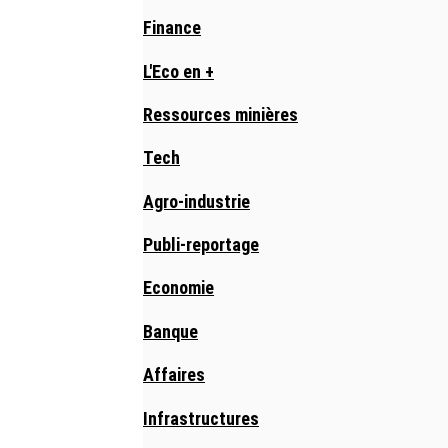
Finance
L'Eco en +
Ressources minières
Tech
Agro-industrie
Publi-reportage
Economie
Banque
Affaires
Infrastructures