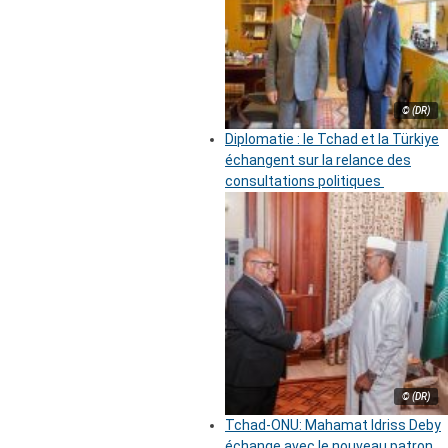
© (DR)
Diplomatie : le Tchad et la Türkiye
échangent sur la relance des
consultations politiques
© (DR)
Tchad-ONU: Mahamat Idriss Deby
échange avec le nouveau patron