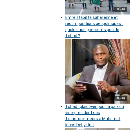
© (DR)
Entre stabilité sahélienne et
recompositions géopolitiques :
quels enseignements pour le
Tchad ?
© (DR)
Tchad : plaidoyer pour la paix du
vice-président des
Transformateurs à Mahamat
Idriss Deby Itno