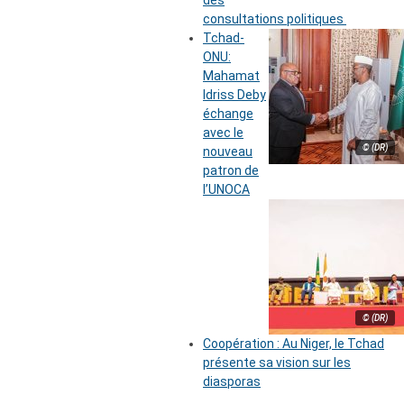
des
consultations politiques
Tchad-
ONU:
Mahamat
Idriss Deby
échange
avec le
© (DR)
nouveau
patron de
l’UNOCA
© (DR)
Coopération : Au Niger, le Tchad
présente sa vision sur les
diasporas