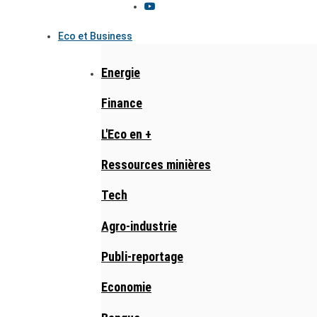
Eco et Business
Energie
Finance
L'Eco en +
Ressources minières
Tech
Agro-industrie
Publi-reportage
Economie