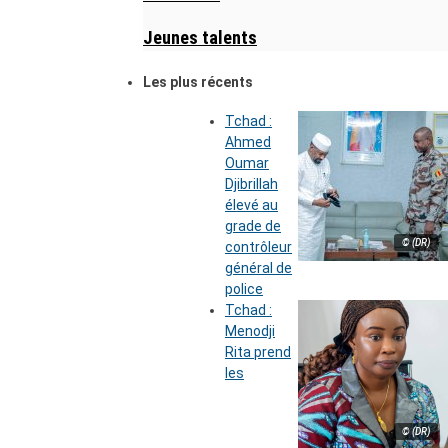
Jeunes talents
Les plus récents
Tchad :
Ahmed
Oumar
Djibrillah
élevé au
grade de
© (DR)
contrôleur
général de
police
Tchad :
Menodji
Rita prend
les
© (DR)