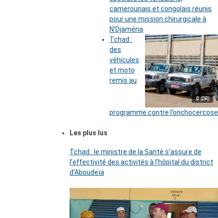
camerounais et congolais réunis
pour une mission chirurgicale à
N’Djaména
Tchad :
des
véhicules
et moto
remis au
© (DR)
programme contre l’onchocercose
Les plus lus
Tchad : le ministre de la Santé s’assure de
l’effectivité des activités à l’hôpital du district
d’Aboudeïa