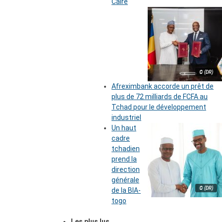
Caire
© (DR)
Afreximbank accorde un prêt de
plus de 72 milliards de FCFA au
Tchad pour le développement
industriel
Un haut
cadre
tchadien
prend la
direction
générale
© (DR)
de la BIA-
togo
Les plus lus