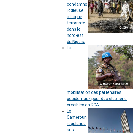
condamne
l’odieuse
attaque
terroriste
© (DR)
dans le
nord-est
du Nigéria
La
© Ibrahim Shérif Senth
mobilisation des partenaires
occidentaux pour des élections
crédibles en RCA
Le
Cameroun
régularise
ses