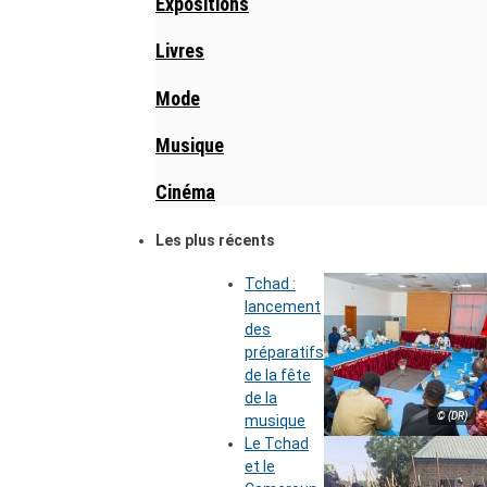
Expositions
Livres
Mode
Musique
Cinéma
Les plus récents
Tchad :
lancement
des
préparatifs
de la fête
de la
© (DR)
musique
Le Tchad
et le