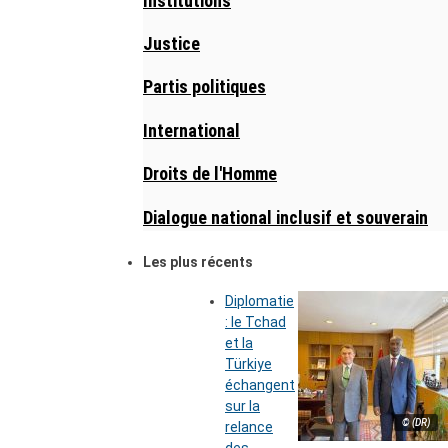
Institutions
Justice
Partis politiques
International
Droits de l'Homme
Dialogue national inclusif et souverain
Les plus récents
Diplomatie
: le Tchad
et la
Türkiye
échangent
sur la
© (DR)
relance