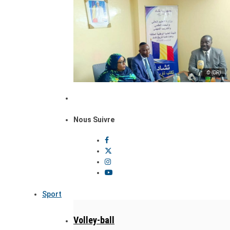
© (DR)
Nous Suivre
Sport
Volley-ball