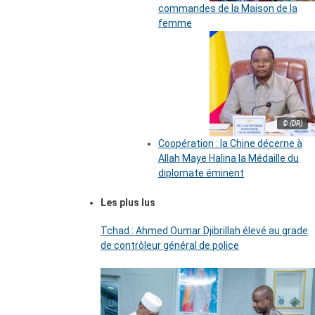
commandes de la Maison de la
femme
© (DR)
Coopération : la Chine décerne à
Allah Maye Halina la Médaille du
diplomate éminent
Les plus lus
Tchad : Ahmed Oumar Djibrillah élevé au grade
de contrôleur général de police