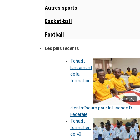
Autres sports
Basket-ball
Football
Les plus récents
Tchad :
lancement
de la
formation
© (DR)
d’entraîneurs pour la Licence D
Fédérale
Tchad :
formation
de 40