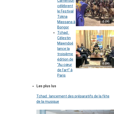
Cameroun
célèbrent
le Festival
Tokna
Massana à
© (DR)
Bongor
Tchad :
Célestin
Mawndoé
lance la
troisième
édition de
© (DR)
‘’Au cœur
de l’art’’ à
Paris
Les plus lus
Tchad : lancement des préparatifs de la fête
de la musique