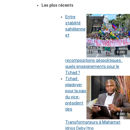
Les plus récents
Entre
stabilité
sahélienne
et
© (DR)
recompositions géopolitiques :
quels enseignements pour le
Tchad ?
Tchad :
plaidoyer
pour la paix
du vice-
président
des
© (DR)
Transformateurs à Mahamat
Idriss Deby Itno