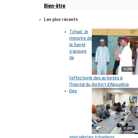
Bien-être
Les plus récents
Tchad : le
ministre de
la Santé
s’assure
de
© (DR)
l’effectivité des activités à
l’hôpital du district d’Aboudeïa
Des
© (DR)
spécialistes tchadiens,