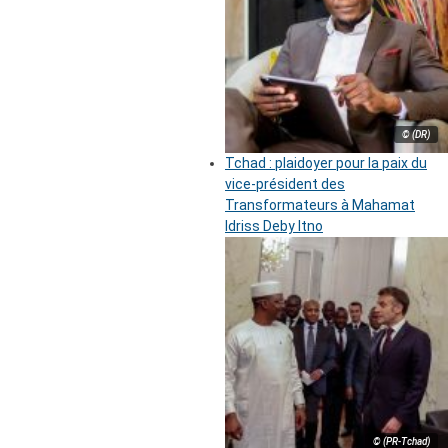
© (DR)
Tchad : plaidoyer pour la paix du
vice-président des
Transformateurs à Mahamat
Idriss Deby Itno
© (PR-Tchad)