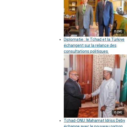
© (DR)
Diplomatie : le Tchad et la Türkiye
échangent sur la relance des
consultations politiques
© (DR)
Tchad-ONU: Mahamat Idriss Deby
échange avec le nouveau patron