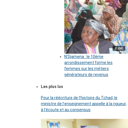
© (DR)
N’Djamena : le 10ème
arrondissement forme les
femmes sur les métiers
générateurs de revenus
Les plus lus
Pour la réécriture de l’histoire du Tchad, le
ministre de l’enseignement appelle à la rigueur,
à l’écoute et au consensus