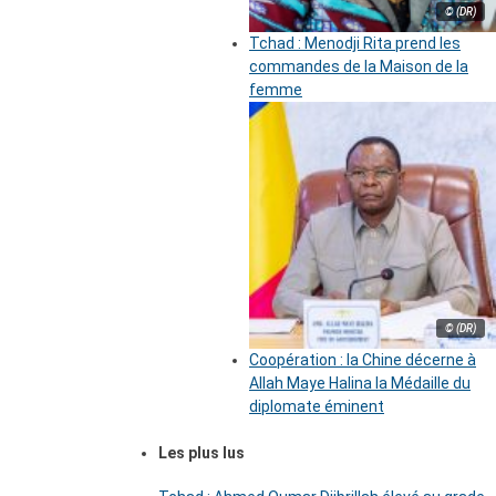
© (DR)
Tchad : Menodji Rita prend les
commandes de la Maison de la
femme
© (DR)
Coopération : la Chine décerne à
Allah Maye Halina la Médaille du
diplomate éminent
Les plus lus