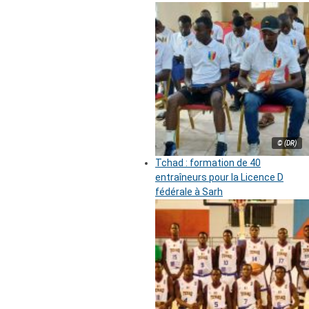
© (DR)
Tchad : formation de 40
entraîneurs pour la Licence D
fédérale à Sarh