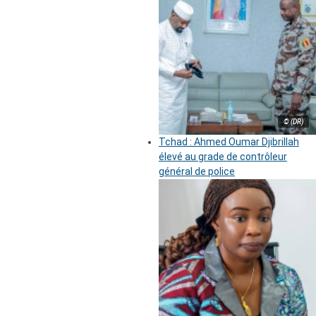
© (DR)
Tchad : Ahmed Oumar Djibrillah
élevé au grade de contrôleur
général de police