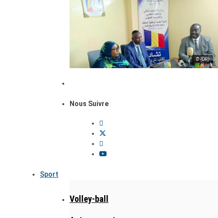
© (DR)
Nous Suivre
Sport
Volley-ball