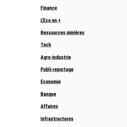
Finance
L'Eco en +
Ressources minières
Tech
Agro-industrie
Publi-reportage
Economie
Banque
Affaires
Infrastructures