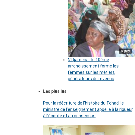
© (DR)
N’Djamena : le 10ème
arrondissement forme les
femmes sur les métiers
générateurs de revenus
Les plus lus
Pour la réécriture de l’histoire du Tchad, le
ministre de l’enseignement appelle à la rigueur,
à l’écoute et au consensus