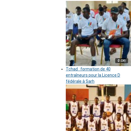
© (DR)
Tchad : formation de 40
entraîneurs pour la Licence D
fédérale à Sarh