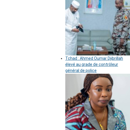
© (DR)
Tchad : Ahmed Oumar Djibrillah
élevé au grade de contrôleur
général de police