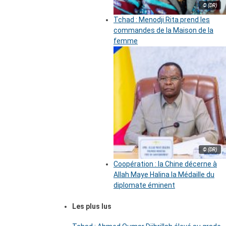
© (DR)
Tchad : Menodji Rita prend les
commandes de la Maison de la
femme
© (DR)
Coopération : la Chine décerne à
Allah Maye Halina la Médaille du
diplomate éminent
Les plus lus