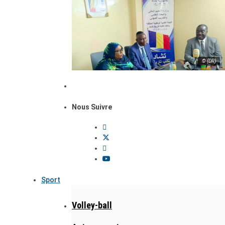
© (DR)
Nous Suivre
Sport
Volley-ball