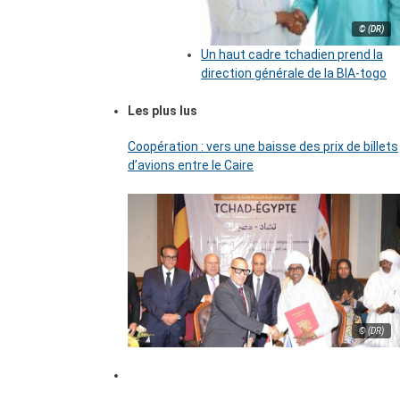
© (DR)
Un haut cadre tchadien prend la
direction générale de la BIA-togo
Les plus lus
Coopération : vers une baisse des prix de billets
d’avions entre le Caire
© (DR)