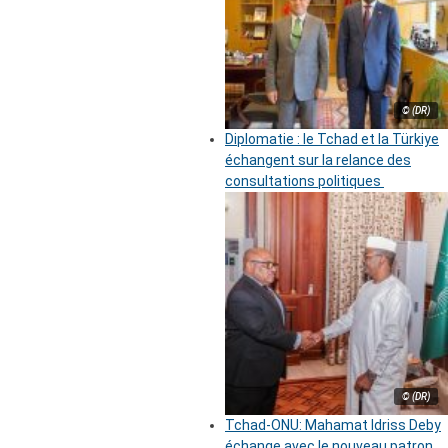
© (DR)
Diplomatie : le Tchad et la Türkiye
échangent sur la relance des
consultations politiques
© (DR)
Tchad-ONU: Mahamat Idriss Deby
échange avec le nouveau patron