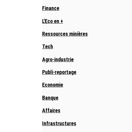
Finance
L'Eco en +
Ressources minières
Tech
Agro-industrie
Publi-reportage
Economie
Banque
Affaires
Infrastructures