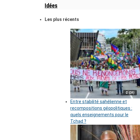
Idées
Les plus récents
© (DR)
Entre stabilité sahélienne et
recompositions géopolitiques :
quels enseignements pour le
Tchad ?