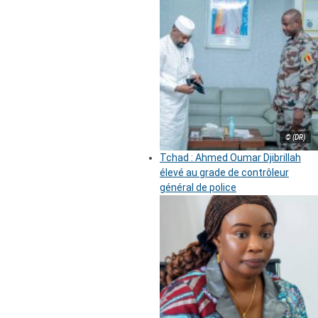
© (DR)
Tchad : Ahmed Oumar Djibrillah
élevé au grade de contrôleur
général de police