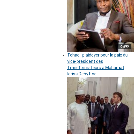
© (DR)
Tchad : plaidoyer pour la paix du
vice-président des
Transformateurs à Mahamat
Idriss Deby Itno