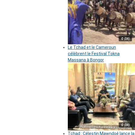
© (DR)
Le Tchad et le Cameroun
célèbrent le Festival Tokna
Massana à Bongor
© (DR)
Tchad : Célestin Mawndoé lance la