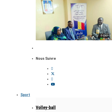
© (DR)
Nous Suivre
Sport
Volley-ball