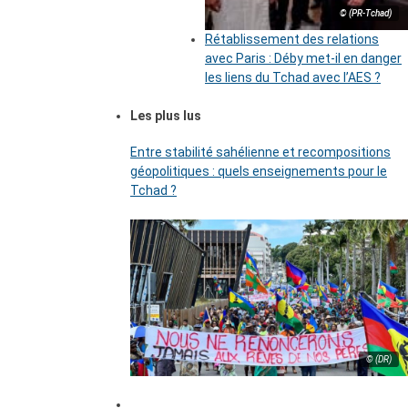
© (PR-Tchad)
Rétablissement des relations
avec Paris : Déby met-il en danger
les liens du Tchad avec l’AES ?
Les plus lus
Entre stabilité sahélienne et recompositions
géopolitiques : quels enseignements pour le
Tchad ?
© (DR)