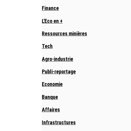
Finance
L'Eco en +
Ressources minières
Tech
Agro-industrie
Publi-reportage
Economie
Banque
Affaires
Infrastructures