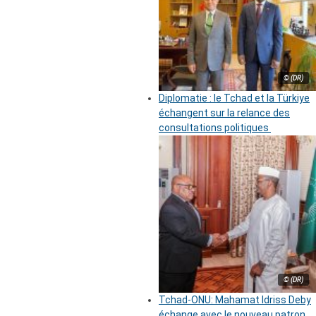
© (DR)
Diplomatie : le Tchad et la Türkiye
échangent sur la relance des
consultations politiques
© (DR)
Tchad-ONU: Mahamat Idriss Deby
échange avec le nouveau patron