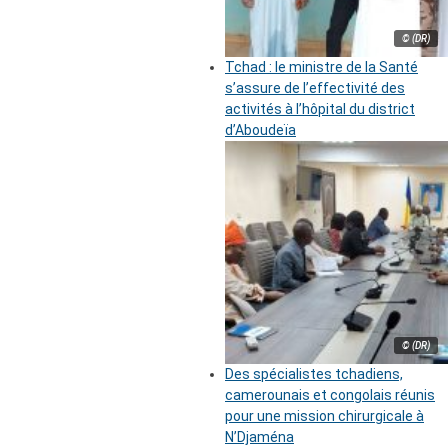
© (DR)
Tchad : le ministre de la Santé
s’assure de l’effectivité des
activités à l’hôpital du district
d’Aboudeïa
© (DR)
Des spécialistes tchadiens,
camerounais et congolais réunis
pour une mission chirurgicale à
N’Djaména