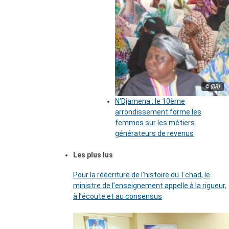
© (DR)
N’Djamena : le 10ème
arrondissement forme les
femmes sur les métiers
générateurs de revenus
Les plus lus
Pour la réécriture de l’histoire du Tchad, le
ministre de l’enseignement appelle à la rigueur,
à l’écoute et au consensus