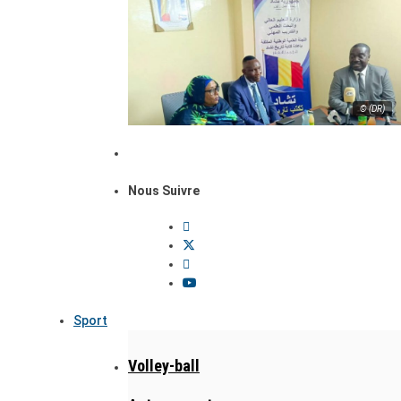
© (DR)
Nous Suivre
Sport
Volley-ball