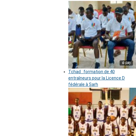
© (DR)
Tchad : formation de 40
entraîneurs pour la Licence D
fédérale à Sarh