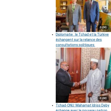
© (DR)
Diplomatie : le Tchad et la Türkiye
échangent sur la relance des
consultations politiques
© (DR)
Tchad-ONU: Mahamat Idriss Deby
échange avec le nouveau patron