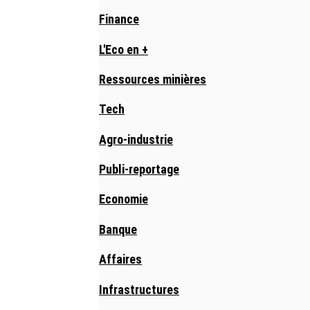
Finance
L'Eco en +
Ressources minières
Tech
Agro-industrie
Publi-reportage
Economie
Banque
Affaires
Infrastructures