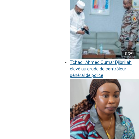
© (DR)
Tchad : Ahmed Oumar Djibrillah
élevé au grade de contrôleur
général de police