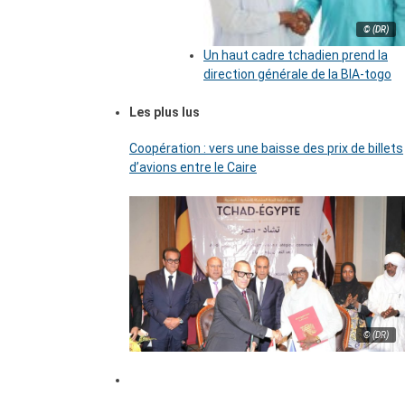
© (DR)
Un haut cadre tchadien prend la
direction générale de la BIA-togo
Les plus lus
Coopération : vers une baisse des prix de billets
d’avions entre le Caire
© (DR)