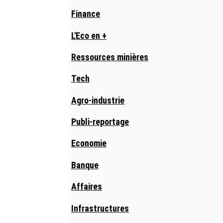
Finance
L'Eco en +
Ressources minières
Tech
Agro-industrie
Publi-reportage
Economie
Banque
Affaires
Infrastructures