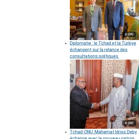
© (DR)
Diplomatie : le Tchad et la Türkiye
échangent sur la relance des
consultations politiques
© (DR)
Tchad-ONU: Mahamat Idriss Deby
échange avec le nouveau patron