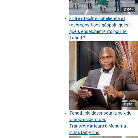
© (DR)
Entre stabilité sahélienne et
recompositions géopolitiques :
quels enseignements pour le
Tchad ?
© (DR)
Tchad : plaidoyer pour la paix du
vice-président des
Transformateurs à Mahamat
Idriss Deby Itno