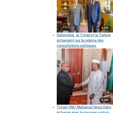
© (DR)
Diplomatie : le Tchad et la Türkiye
échangent sur la relance des
consultations politiques
© (DR)
Tchad-ONU: Mahamat Idriss Deby
échange avec le nouveau patron