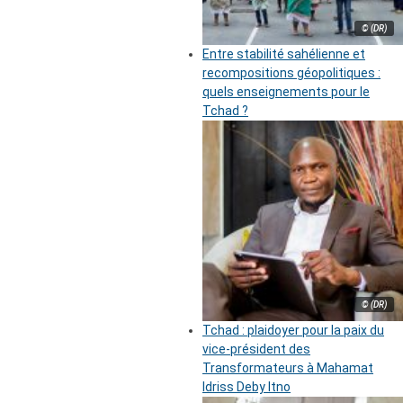
© (DR)
Entre stabilité sahélienne et
recompositions géopolitiques :
quels enseignements pour le
Tchad ?
© (DR)
Tchad : plaidoyer pour la paix du
vice-président des
Transformateurs à Mahamat
Idriss Deby Itno