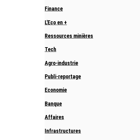
Finance
L'Eco en +
Ressources minières
Tech
Agro-industrie
Publi-reportage
Economie
Banque
Affaires
Infrastructures