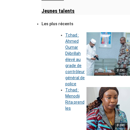
Jeunes talents
Les plus récents
Tchad :
Ahmed
Oumar
Djibrillah
élevé au
grade de
© (DR)
contrôleur
général de
police
Tchad :
Menodji
Rita prend
les
© (DR)