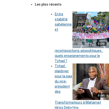
Les plus récents
Entre
stabilité
sahélienne
et
© (DR)
recompositions géopolitiques :
quels enseignements pour le
Tchad ?
Tchad :
plaidoyer
pour la paix
du vice-
président
des
© (DR)
Transformateurs à Mahamat
Idriss Deby Itno