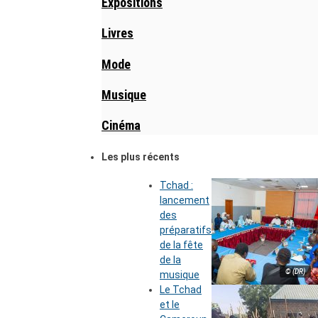
Expositions
Livres
Mode
Musique
Cinéma
Les plus récents
Tchad :
lancement
des
préparatifs
de la fête
de la
© (DR)
musique
Le Tchad
et le