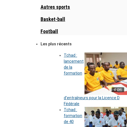
Autres sports
Basket-ball
Football
Les plus récents
Tchad :
lancement
de la
formation
© (DR)
d’entraîneurs pour la Licence D
Fédérale
Tchad :
formation
de 40