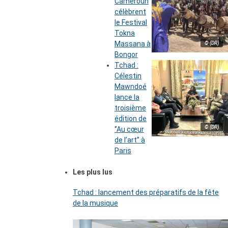
Cameroun
célèbrent
le Festival
Tokna
Massana à
© (DR)
Bongor
Tchad :
Célestin
Mawndoé
lance la
troisième
édition de
© (DR)
‘’Au cœur
de l’art’’ à
Paris
Les plus lus
Tchad : lancement des préparatifs de la fête
de la musique