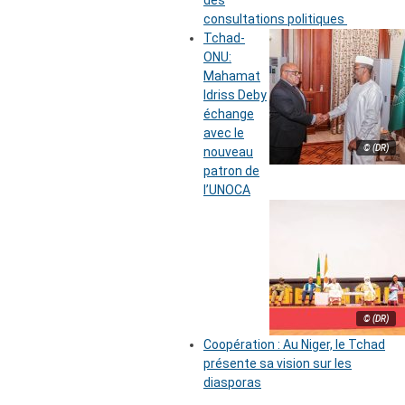
des
consultations politiques
Tchad-
ONU:
Mahamat
Idriss Deby
échange
avec le
© (DR)
nouveau
patron de
l’UNOCA
© (DR)
Coopération : Au Niger, le Tchad
présente sa vision sur les
diasporas