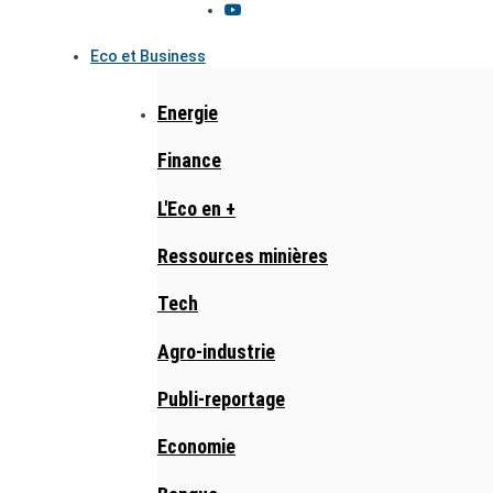
Eco et Business
Energie
Finance
L'Eco en +
Ressources minières
Tech
Agro-industrie
Publi-reportage
Economie