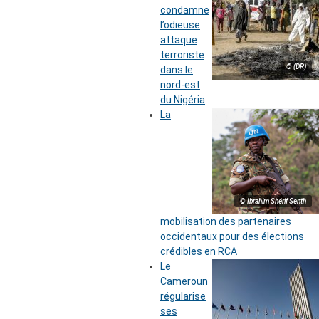
condamne
l’odieuse
attaque
terroriste
© (DR)
dans le
nord-est
du Nigéria
La
© Ibrahim Shérif Senth
mobilisation des partenaires
occidentaux pour des élections
crédibles en RCA
Le
Cameroun
régularise
ses