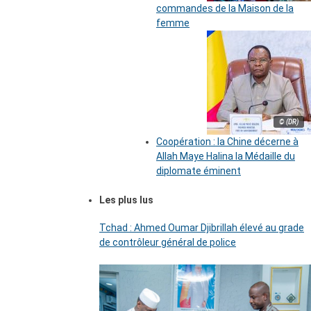
commandes de la Maison de la
femme
© (DR)
Coopération : la Chine décerne à
Allah Maye Halina la Médaille du
diplomate éminent
Les plus lus
Tchad : Ahmed Oumar Djibrillah élevé au grade
de contrôleur général de police