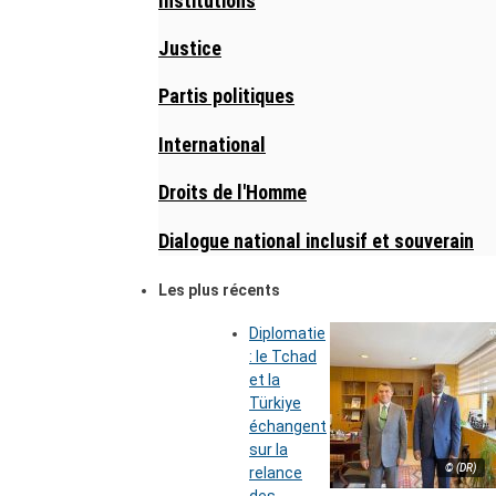
Institutions
Justice
Partis politiques
International
Droits de l'Homme
Dialogue national inclusif et souverain
Les plus récents
Diplomatie
: le Tchad
et la
Türkiye
échangent
sur la
© (DR)
relance