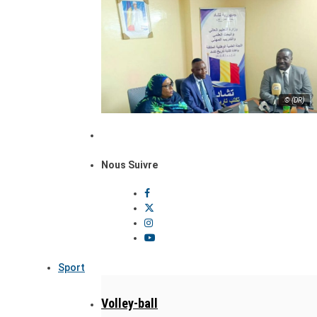
© (DR)
Nous Suivre
Sport
Volley-ball