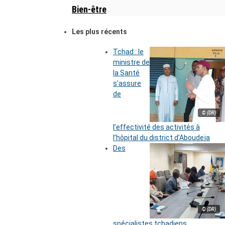
Bien-être
Les plus récents
Tchad : le
ministre de
la Santé
s’assure
de
© (DR)
l’effectivité des activités à
l’hôpital du district d’Aboudeïa
Des
© (DR)
spécialistes tchadiens,