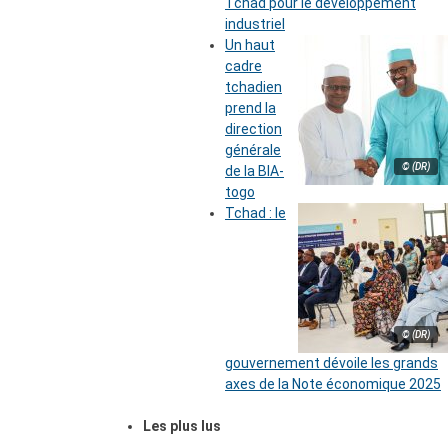
Tchad pour le développement
industriel
Un haut
cadre
tchadien
prend la
direction
générale
© (DR)
de la BIA-
togo
Tchad : le
© (DR)
gouvernement dévoile les grands
axes de la Note économique 2025
Les plus lus