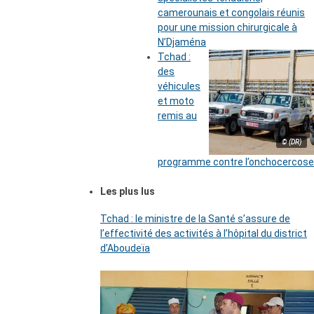
camerounais et congolais réunis
pour une mission chirurgicale à
N’Djaména
Tchad :
des
véhicules
et moto
remis au
© (DR)
programme contre l’onchocercose
Les plus lus
Tchad : le ministre de la Santé s’assure de
l’effectivité des activités à l’hôpital du district
d’Aboudeïa