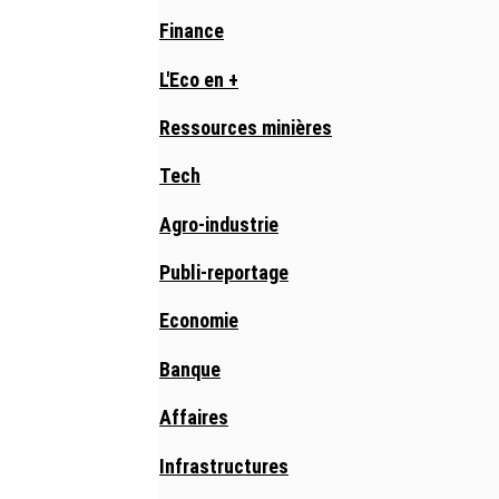
Finance
L'Eco en +
Ressources minières
Tech
Agro-industrie
Publi-reportage
Economie
Banque
Affaires
Infrastructures