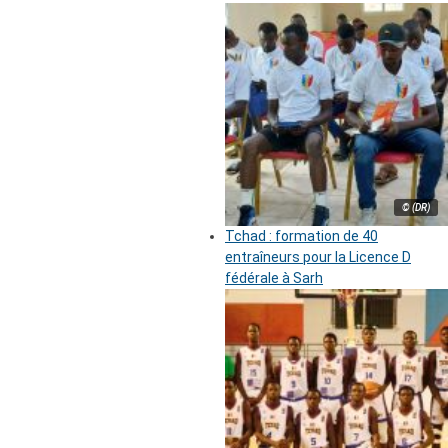
© (DR)
Tchad : formation de 40
entraîneurs pour la Licence D
fédérale à Sarh