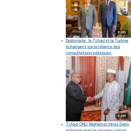
© (DR)
Diplomatie : le Tchad et la Türkiye
échangent sur la relance des
consultations politiques
© (DR)
Tchad-ONU: Mahamat Idriss Deby
échange avec le nouveau patron