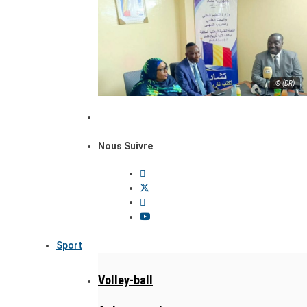
© (DR)
Nous Suivre
Sport
Volley-ball