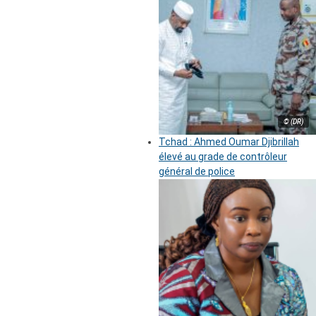
© (DR)
Tchad : Ahmed Oumar Djibrillah
élevé au grade de contrôleur
général de police