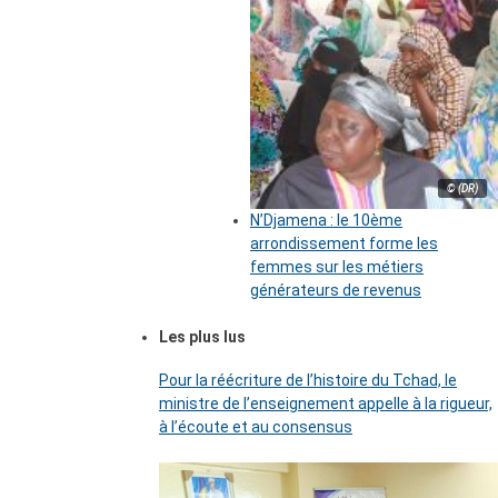
© (DR)
N’Djamena : le 10ème
arrondissement forme les
femmes sur les métiers
générateurs de revenus
Les plus lus
Pour la réécriture de l’histoire du Tchad, le
ministre de l’enseignement appelle à la rigueur,
à l’écoute et au consensus