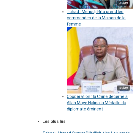
© (DR)
Tchad : Menodji Rita prend les
commandes de la Maison de la
femme
© (DR)
Coopération : la Chine décerne à
Allah Maye Halina la Médaille du
diplomate éminent
Les plus lus