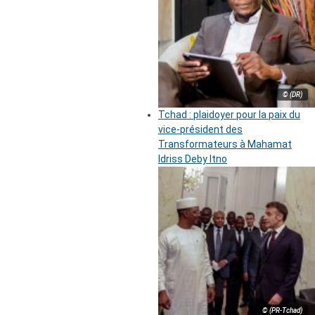
© (DR)
Tchad : plaidoyer pour la paix du
vice-président des
Transformateurs à Mahamat
Idriss Deby Itno
© (PR-Tchad)