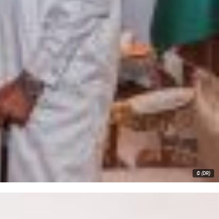
© (DR)