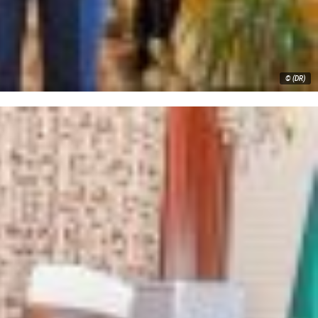
© (DR)