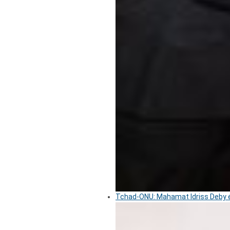
Tchad-ONU: Mahamat Idriss Deby é