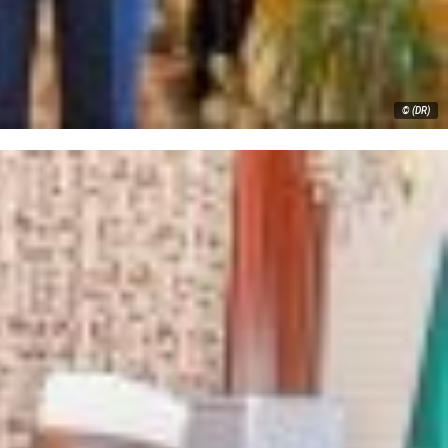
© (DR)