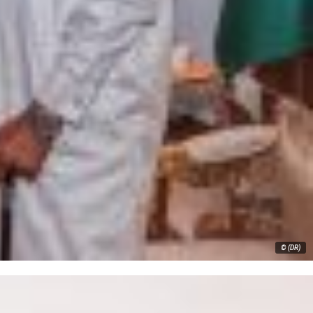
© (DR)