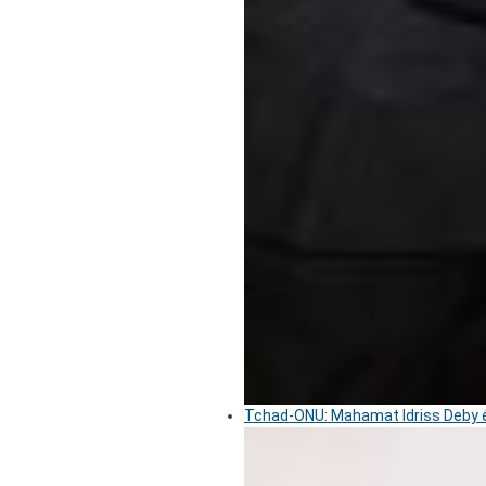
Tchad-ONU: Mahamat Idriss Deby é