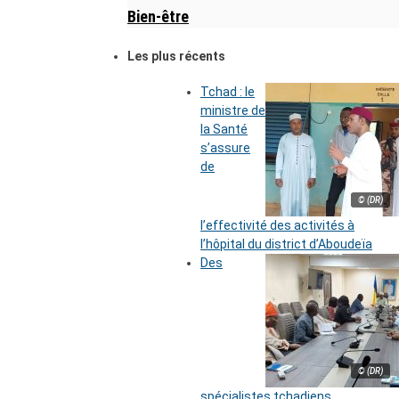
Bien-être
Les plus récents
Tchad : le
ministre de
la Santé
s’assure
de
© (DR)
l’effectivité des activités à
l’hôpital du district d’Aboudeïa
Des
© (DR)
spécialistes tchadiens,