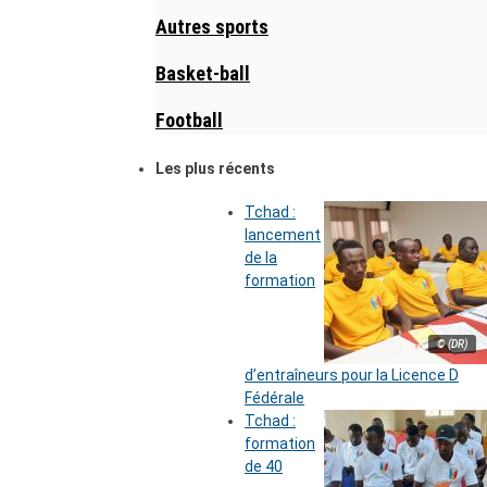
Autres sports
Basket-ball
Football
Les plus récents
Tchad :
lancement
de la
formation
© (DR)
d’entraîneurs pour la Licence D
Fédérale
Tchad :
formation
de 40