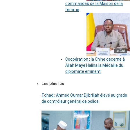
commandes de la Maison de la
femme
© (DR)
Coopération : la Chine décerne à
Allah Maye Halina la Médaille du
diplomate éminent
Les plus lus
Tchad : Ahmed Oumar Djibrillah élevé au grade
de contrôleur général de police