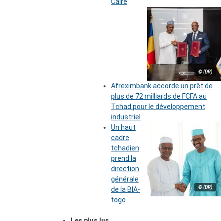
Caire
© (DR)
Afreximbank accorde un prêt de
plus de 72 milliards de FCFA au
Tchad pour le développement
industriel
Un haut
cadre
tchadien
prend la
direction
générale
© (DR)
de la BIA-
togo
Les plus lus