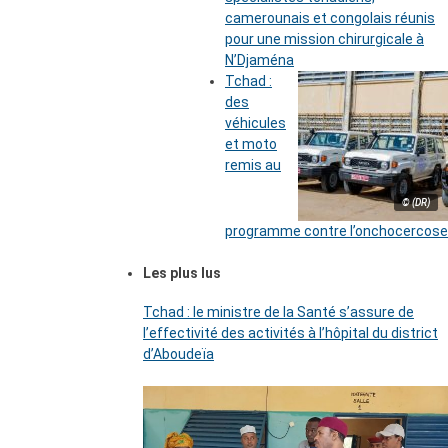
camerounais et congolais réunis
pour une mission chirurgicale à
N’Djaména
Tchad :
des
véhicules
et moto
remis au
© (DR)
programme contre l’onchocercose
Les plus lus
Tchad : le ministre de la Santé s’assure de
l’effectivité des activités à l’hôpital du district
d’Aboudeïa