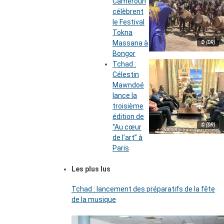
Cameroun
célèbrent
le Festival
Tokna
Massana à
© (DR)
Bongor
Tchad :
Célestin
Mawndoé
lance la
troisième
édition de
© (DR)
‘’Au cœur
de l’art’’ à
Paris
Les plus lus
Tchad : lancement des préparatifs de la fête
de la musique