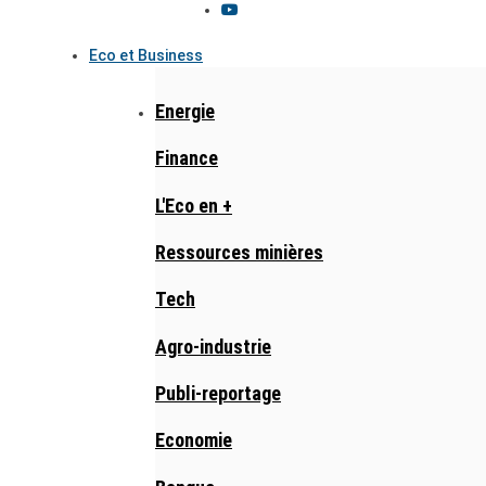
Eco et Business
Energie
Finance
L'Eco en +
Ressources minières
Tech
Agro-industrie
Publi-reportage
Economie