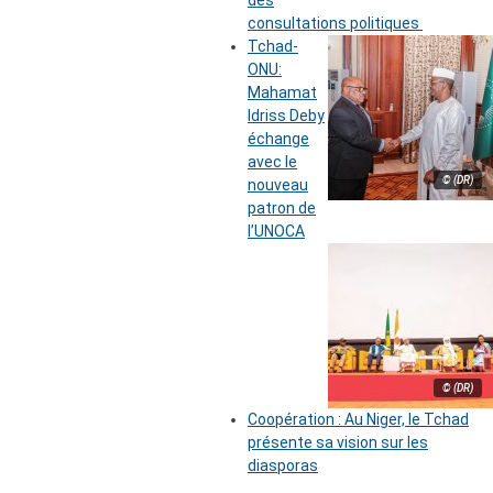
des
consultations politiques
Tchad-
ONU:
Mahamat
Idriss Deby
échange
avec le
© (DR)
nouveau
patron de
l’UNOCA
© (DR)
Coopération : Au Niger, le Tchad
présente sa vision sur les
diasporas