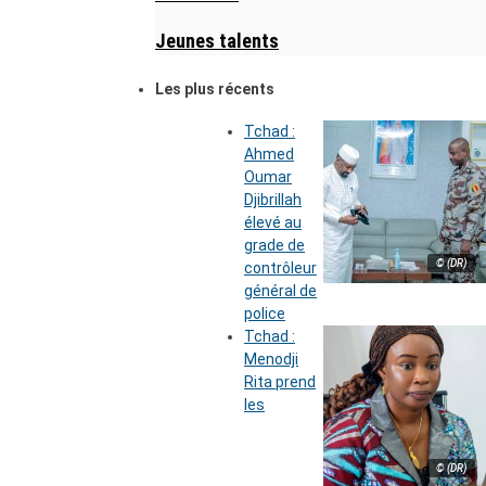
Jeunes talents
Les plus récents
Tchad :
Ahmed
Oumar
Djibrillah
élevé au
grade de
© (DR)
contrôleur
général de
police
Tchad :
Menodji
Rita prend
les
© (DR)