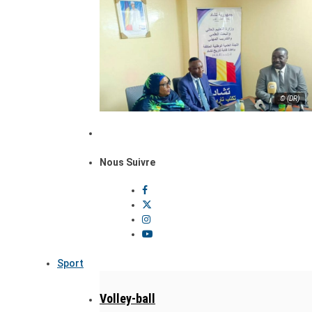
© (DR)
Nous Suivre
Sport
Volley-ball