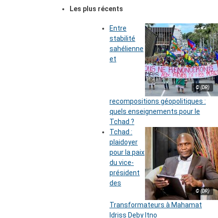
Les plus récents
Entre
stabilité
sahélienne
et
© (DR)
recompositions géopolitiques :
quels enseignements pour le
Tchad ?
Tchad :
plaidoyer
pour la paix
du vice-
président
des
© (DR)
Transformateurs à Mahamat
Idriss Deby Itno