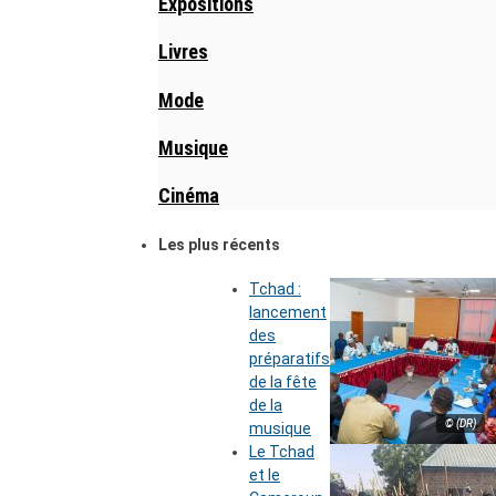
Expositions
Livres
Mode
Musique
Cinéma
Les plus récents
Tchad :
lancement
des
préparatifs
de la fête
de la
© (DR)
musique
Le Tchad
et le