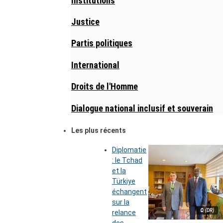
Institutions
Justice
Partis politiques
International
Droits de l'Homme
Dialogue national inclusif et souverain
Les plus récents
Diplomatie
: le Tchad
et la
Türkiye
échangent
sur la
© (DR)
relance