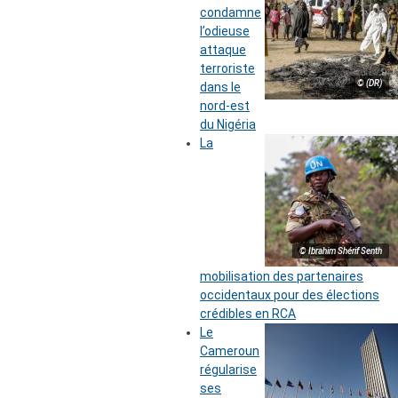
condamne
l’odieuse
attaque
terroriste
© (DR)
dans le
nord-est
du Nigéria
La
© Ibrahim Shérif Senth
mobilisation des partenaires
occidentaux pour des élections
crédibles en RCA
Le
Cameroun
régularise
ses