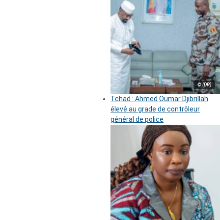
© (DR)
Tchad : Ahmed Oumar Djibrillah
élevé au grade de contrôleur
général de police