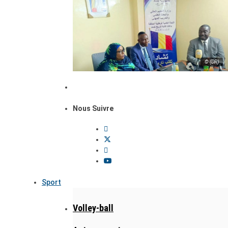
© (DR)
Nous Suivre
Sport
Volley-ball