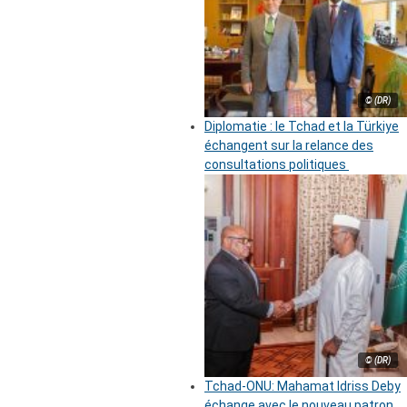
© (DR)
Diplomatie : le Tchad et la Türkiye
échangent sur la relance des
consultations politiques
© (DR)
Tchad-ONU: Mahamat Idriss Deby
échange avec le nouveau patron