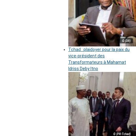
© (DR)
Tchad : plaidoyer pour la paix du
vice-président des
Transformateurs à Mahamat
Idriss Deby Itno
© (PR-Tchad)