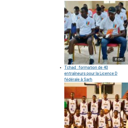
© (DR)
Tchad : formation de 40
entraîneurs pour la Licence D
fédérale à Sarh