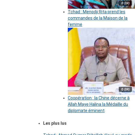
© (DR)
Tchad : Menodji Rita prend les
commandes de la Maison de la
femme
© (DR)
Coopération : la Chine décerne à
Allah Maye Halina la Médaille du
diplomate éminent
Les plus lus