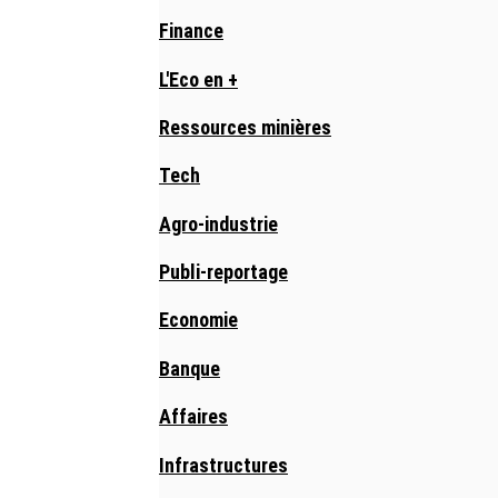
Finance
L'Eco en +
Ressources minières
Tech
Agro-industrie
Publi-reportage
Economie
Banque
Affaires
Infrastructures