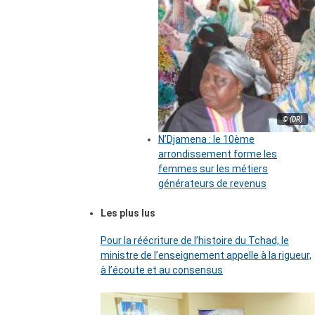
© (DR)
N’Djamena : le 10ème
arrondissement forme les
femmes sur les métiers
générateurs de revenus
Les plus lus
Pour la réécriture de l’histoire du Tchad, le
ministre de l’enseignement appelle à la rigueur,
à l’écoute et au consensus