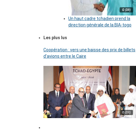
© (DR)
Un haut cadre tchadien prend la
direction générale de la BIA-togo
Les plus lus
Coopération : vers une baisse des prix de billets
d’avions entre le Caire
© (DR)