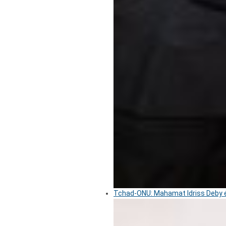
Tchad-ONU: Mahamat Idriss Deby é