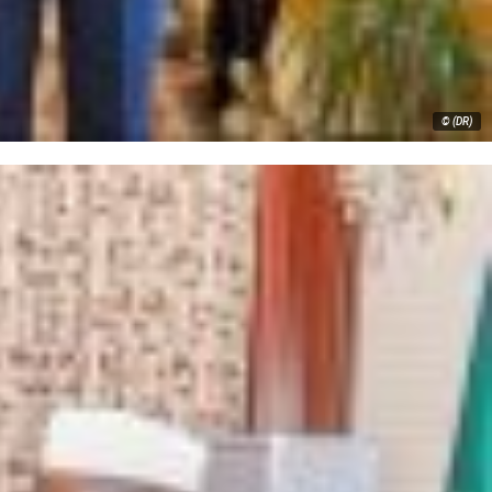
© (DR)