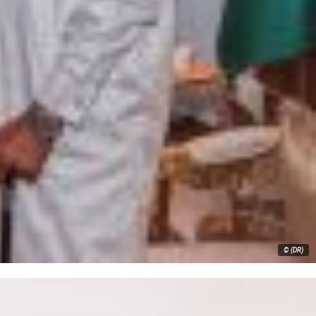
© (DR)