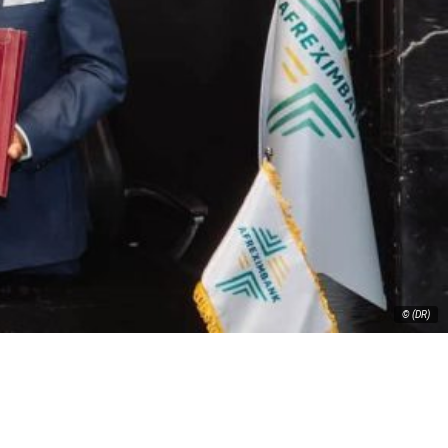
© (DR)