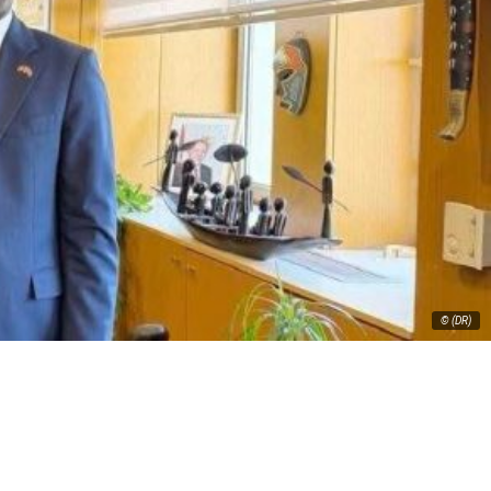
© (DR)