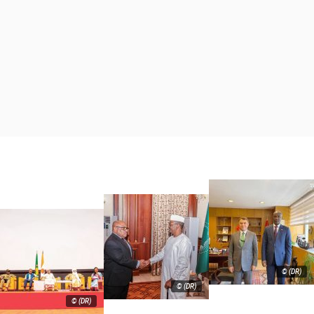
© (DR)
© (DR)
© (DR)