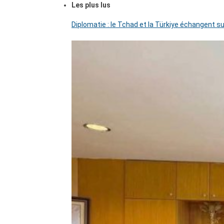
Les plus lus
Diplomatie : le Tchad et la Türkiye échangent su