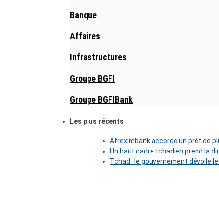
Banque
Affaires
Infrastructures
Groupe BGFI
Groupe BGFIBank
Les plus récents
Afreximbank accorde un prêt de plu
Un haut cadre tchadien prend la di
Tchad : le gouvernement dévoile l