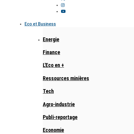
Eco et Business
Energie
Finance
L'Eco en +
Ressources minières
Tech
Agro-industrie
Publi-reportage
Economie