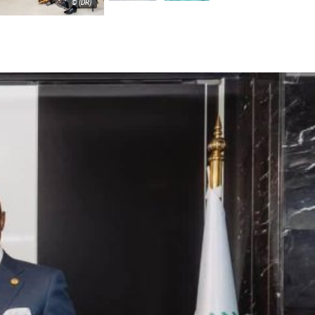
© (DR)