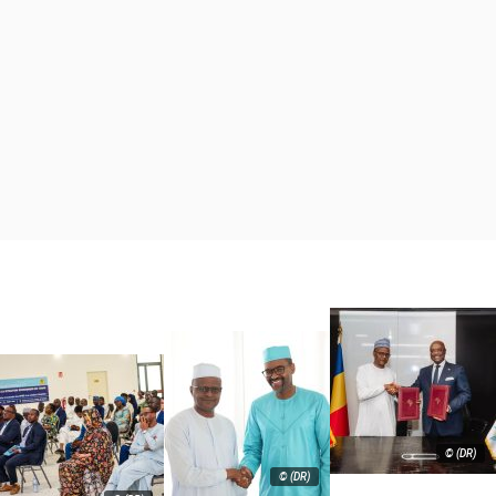
© (DR)
© (DR)