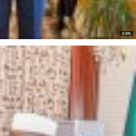
© (DR)