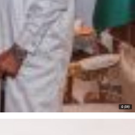
© (DR)