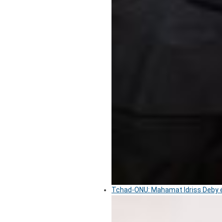
Tchad-ONU: Mahamat Idriss Deby é