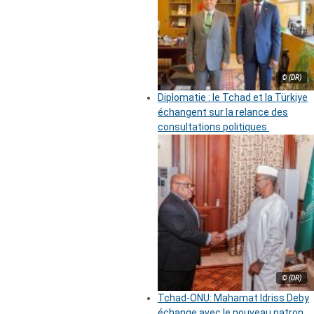
© (DR)
Diplomatie : le Tchad et la Türkiye
échangent sur la relance des
consultations politiques
© (DR)
Tchad-ONU: Mahamat Idriss Deby
échange avec le nouveau patron