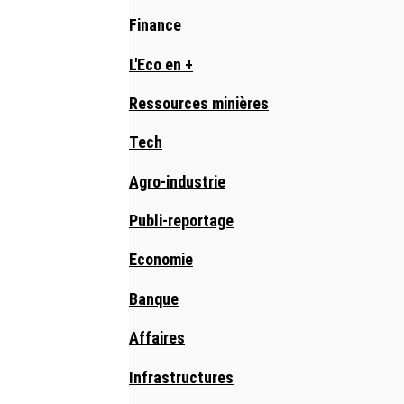
Finance
L'Eco en +
Ressources minières
Tech
Agro-industrie
Publi-reportage
Economie
Banque
Affaires
Infrastructures