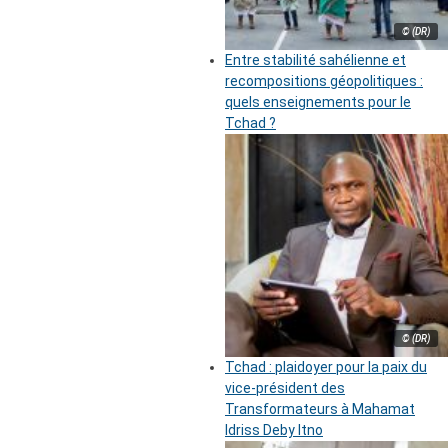
© (DR)
Entre stabilité sahélienne et
recompositions géopolitiques :
quels enseignements pour le
Tchad ?
© (DR)
Tchad : plaidoyer pour la paix du
vice-président des
Transformateurs à Mahamat
Idriss Deby Itno