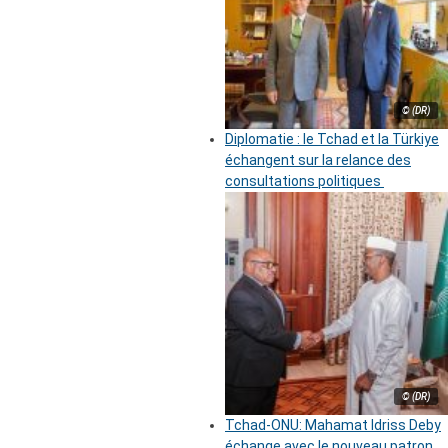
© (DR)
Diplomatie : le Tchad et la Türkiye
échangent sur la relance des
consultations politiques
© (DR)
Tchad-ONU: Mahamat Idriss Deby
échange avec le nouveau patron