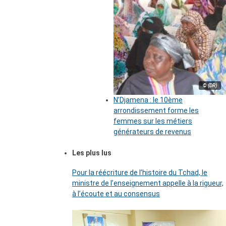
© (DR)
N’Djamena : le 10ème
arrondissement forme les
femmes sur les métiers
générateurs de revenus
Les plus lus
Pour la réécriture de l’histoire du Tchad, le
ministre de l’enseignement appelle à la rigueur,
à l’écoute et au consensus