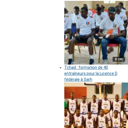
© (DR)
Tchad : formation de 40
entraîneurs pour la Licence D
fédérale à Sarh