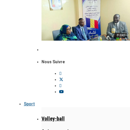
© (DR)
Nous Suivre
Sport
Volley-ball