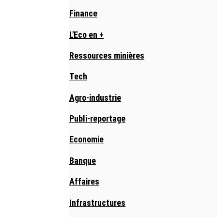
Finance
L'Eco en +
Ressources minières
Tech
Agro-industrie
Publi-reportage
Economie
Banque
Affaires
Infrastructures