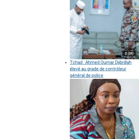
© (DR)
Tchad : Ahmed Oumar Djibrillah
élevé au grade de contrôleur
général de police