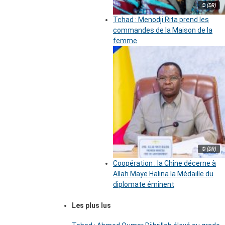
© (DR)
Tchad : Menodji Rita prend les
commandes de la Maison de la
femme
© (DR)
Coopération : la Chine décerne à
Allah Maye Halina la Médaille du
diplomate éminent
Les plus lus