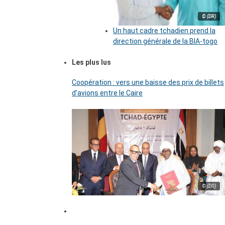
© (DR)
Un haut cadre tchadien prend la
direction générale de la BIA-togo
Les plus lus
Coopération : vers une baisse des prix de billets
d’avions entre le Caire
© (DR)