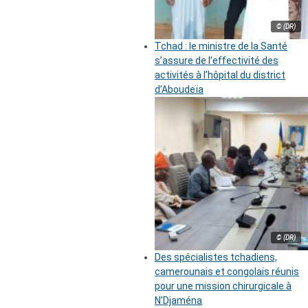
© (DR)
Tchad : le ministre de la Santé
s’assure de l’effectivité des
activités à l’hôpital du district
d’Aboudeïa
© (DR)
Des spécialistes tchadiens,
camerounais et congolais réunis
pour une mission chirurgicale à
N’Djaména