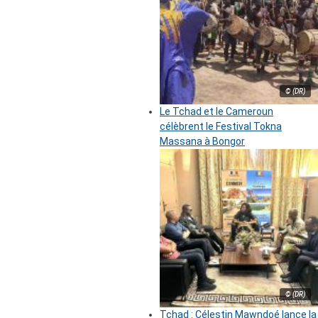
© (DR)
Le Tchad et le Cameroun
célèbrent le Festival Tokna
Massana à Bongor
© (DR)
Tchad : Célestin Mawndoé lance la