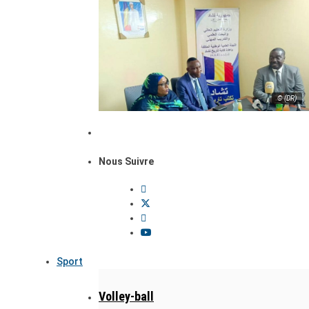
© (DR)
Nous Suivre
Sport
Volley-ball