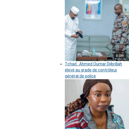
© (DR)
Tchad : Ahmed Oumar Djibrillah
élevé au grade de contrôleur
général de police