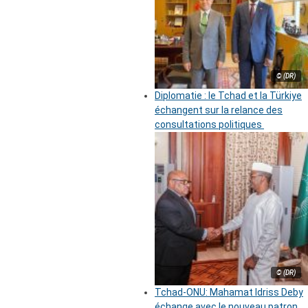
© (DR)
Diplomatie : le Tchad et la Türkiye
échangent sur la relance des
consultations politiques
© (DR)
Tchad-ONU: Mahamat Idriss Deby
échange avec le nouveau patron