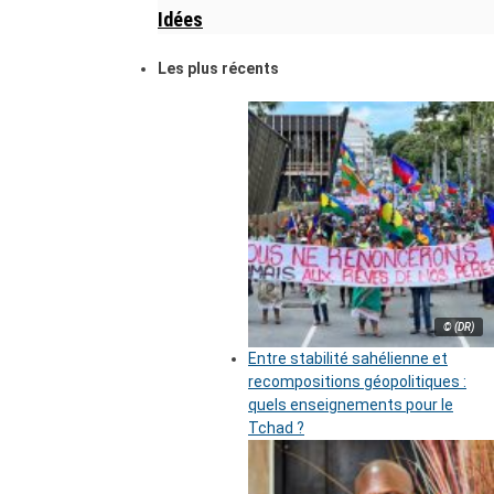
Idées
Les plus récents
© (DR)
Entre stabilité sahélienne et
recompositions géopolitiques :
quels enseignements pour le
Tchad ?