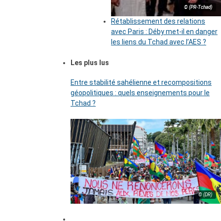
© (PR-Tchad)
Rétablissement des relations
avec Paris : Déby met-il en danger
les liens du Tchad avec l’AES ?
Les plus lus
Entre stabilité sahélienne et recompositions
géopolitiques : quels enseignements pour le
Tchad ?
© (DR)