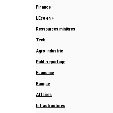
Finance
L'Eco en +
Ressources minières
Tech
Agro-industrie
Publi-reportage
Economie
Banque
Affaires
Infrastructures