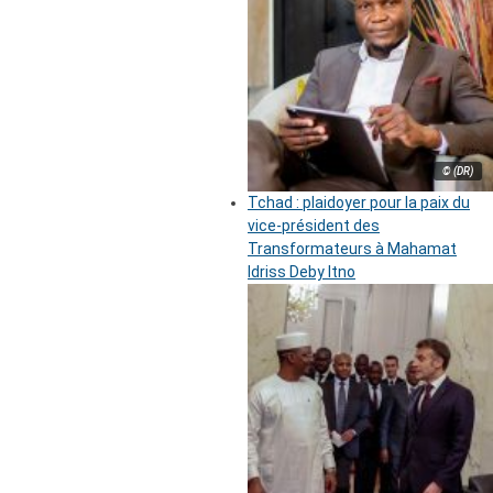
© (DR)
Tchad : plaidoyer pour la paix du
vice-président des
Transformateurs à Mahamat
Idriss Deby Itno