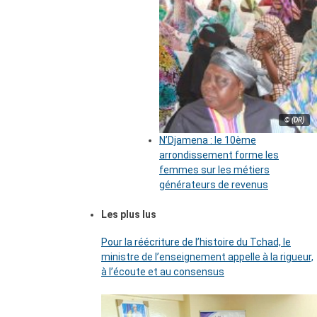
© (DR)
N’Djamena : le 10ème
arrondissement forme les
femmes sur les métiers
générateurs de revenus
Les plus lus
Pour la réécriture de l’histoire du Tchad, le
ministre de l’enseignement appelle à la rigueur,
à l’écoute et au consensus