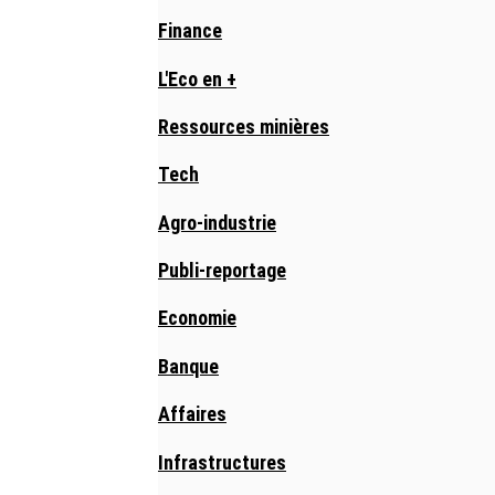
Finance
L'Eco en +
Ressources minières
Tech
Agro-industrie
Publi-reportage
Economie
Banque
Affaires
Infrastructures