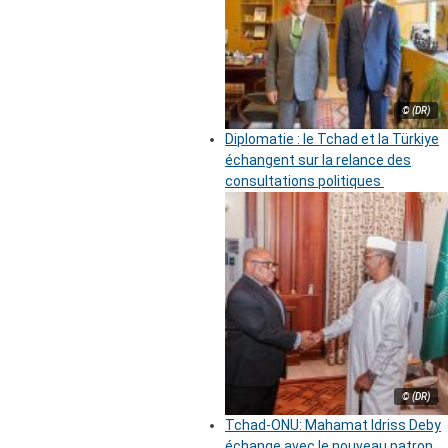
© (DR)
Diplomatie : le Tchad et la Türkiye
échangent sur la relance des
consultations politiques
© (DR)
Tchad-ONU: Mahamat Idriss Deby
échange avec le nouveau patron