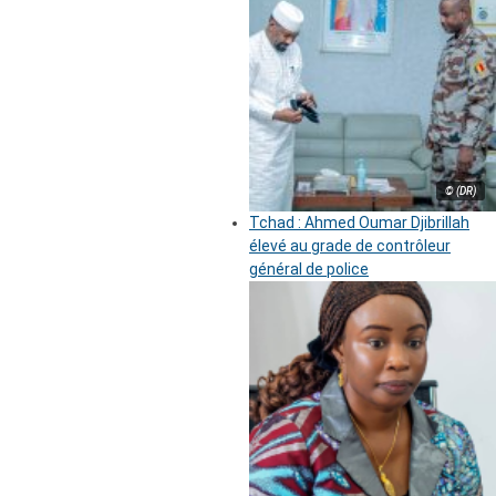
© (DR)
Tchad : Ahmed Oumar Djibrillah
élevé au grade de contrôleur
général de police