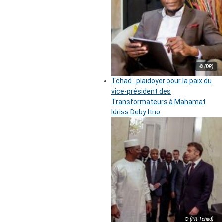
© (DR)
Tchad : plaidoyer pour la paix du
vice-président des
Transformateurs à Mahamat
Idriss Deby Itno
© (PR-Tchad)