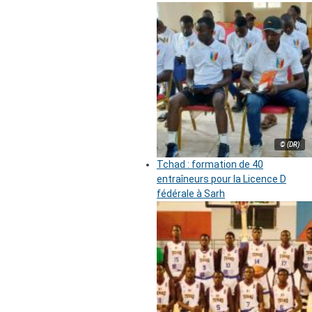
© (DR)
Tchad : formation de 40
entraîneurs pour la Licence D
fédérale à Sarh