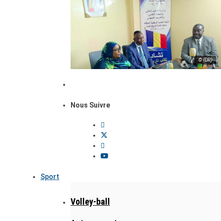
© (DR)
Nous Suivre
Sport
Volley-ball