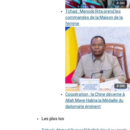
© (DR)
Tchad : Menodji Rita prend les
commandes de la Maison de la
femme
© (DR)
Coopération : la Chine décerne à
Allah Maye Halina la Médaille du
diplomate éminent
Les plus lus