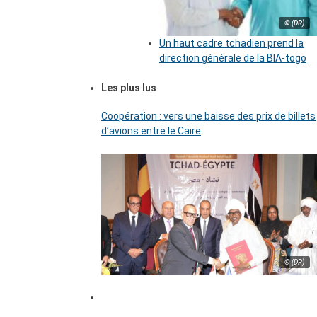
© (DR)
Un haut cadre tchadien prend la
direction générale de la BIA-togo
Les plus lus
Coopération : vers une baisse des prix de billets
d’avions entre le Caire
© (DR)