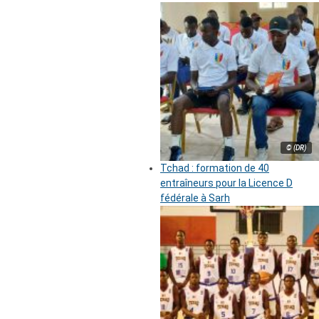
© (DR)
Tchad : formation de 40
entraîneurs pour la Licence D
fédérale à Sarh