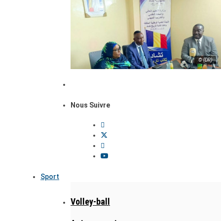
© (DR)
Nous Suivre
Sport
Volley-ball