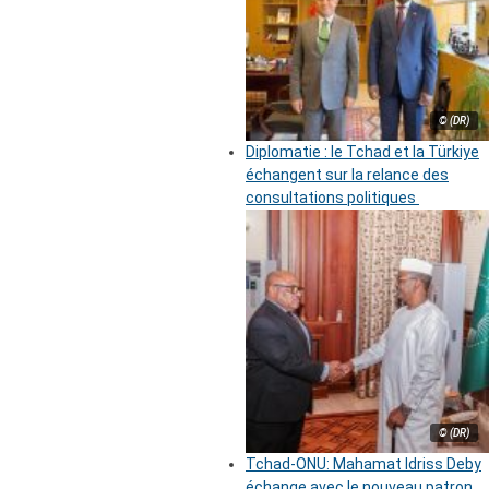
© (DR)
Diplomatie : le Tchad et la Türkiye
échangent sur la relance des
consultations politiques
© (DR)
Tchad-ONU: Mahamat Idriss Deby
échange avec le nouveau patron