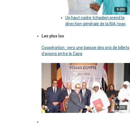
© (DR)
Un haut cadre tchadien prend la
direction générale de la BIA-togo
Les plus lus
Coopération : vers une baisse des prix de billets
d’avions entre le Caire
© (DR)