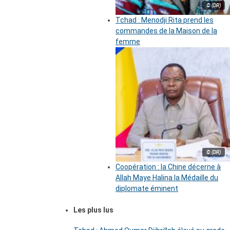
© (DR)
Tchad : Menodji Rita prend les
commandes de la Maison de la
femme
© (DR)
Coopération : la Chine décerne à
Allah Maye Halina la Médaille du
diplomate éminent
Les plus lus