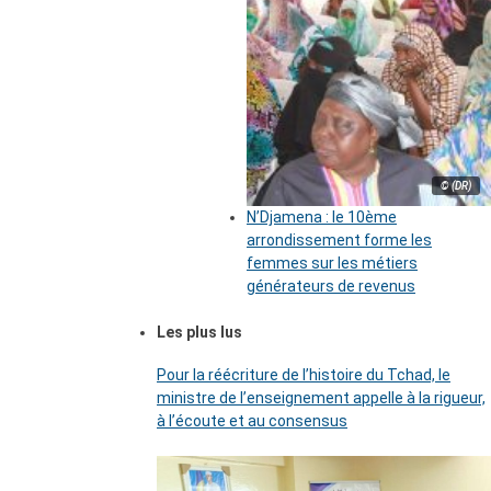
© (DR)
N’Djamena : le 10ème
arrondissement forme les
femmes sur les métiers
générateurs de revenus
Les plus lus
Pour la réécriture de l’histoire du Tchad, le
ministre de l’enseignement appelle à la rigueur,
à l’écoute et au consensus