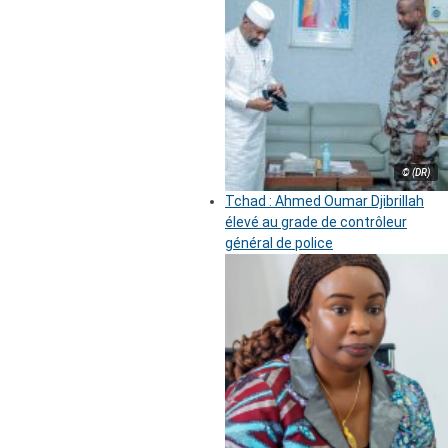
© (DR)
Tchad : Ahmed Oumar Djibrillah
élevé au grade de contrôleur
général de police