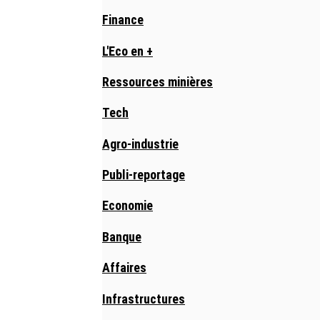
Finance
L'Eco en +
Ressources minières
Tech
Agro-industrie
Publi-reportage
Economie
Banque
Affaires
Infrastructures