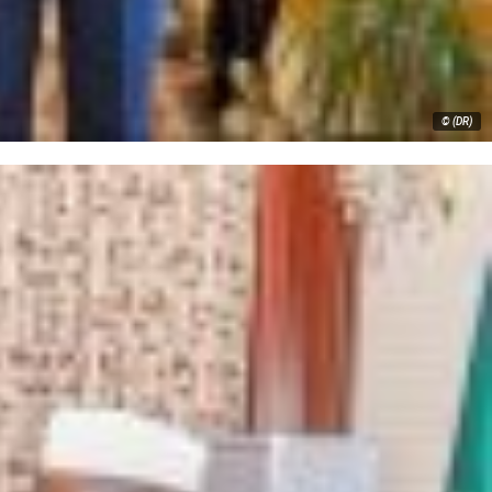
© (DR)