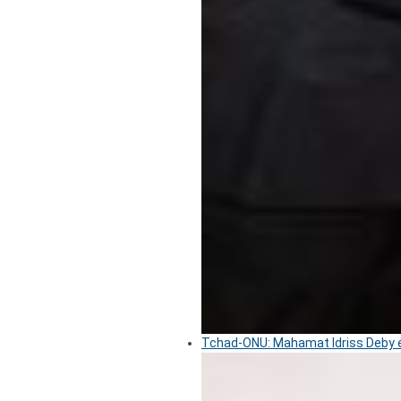
Tchad-ONU: Mahamat Idriss Deby é