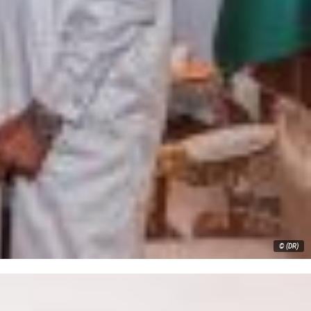
© (DR)