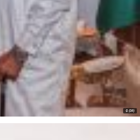
© (DR)