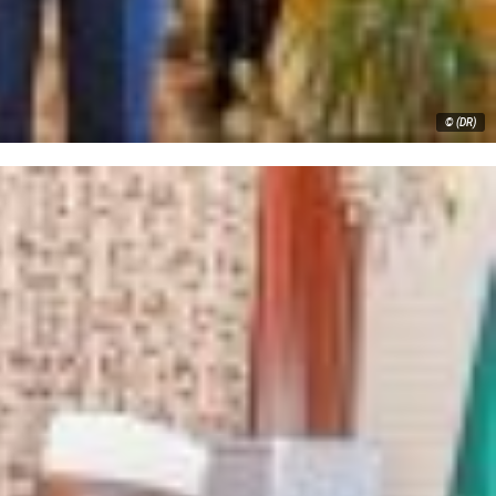
© (DR)