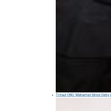
Tchad-ONU: Mahamat Idriss Deby é