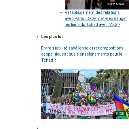
© (PR-Tchad)
Rétablissement des relations
avec Paris : Déby met-il en danger
les liens du Tchad avec l’AES ?
Les plus lus
Entre stabilité sahélienne et recompositions
géopolitiques : quels enseignements pour le
Tchad ?
© (DR)