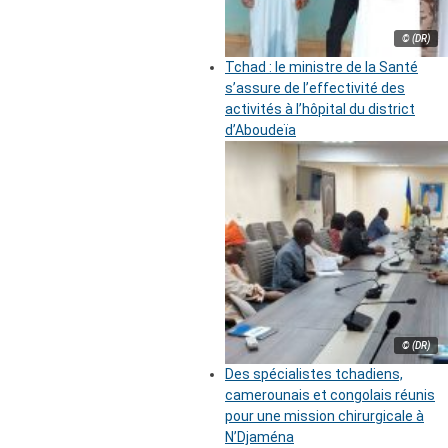
© (DR)
Tchad : le ministre de la Santé
s’assure de l’effectivité des
activités à l’hôpital du district
d’Aboudeïa
© (DR)
Des spécialistes tchadiens,
camerounais et congolais réunis
pour une mission chirurgicale à
N’Djaména