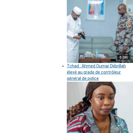
© (DR)
Tchad : Ahmed Oumar Djibrillah
élevé au grade de contrôleur
général de police