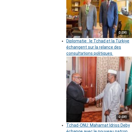
© (DR)
Diplomatie : le Tchad et la Türkiye
échangent sur la relance des
consultations politiques
© (DR)
Tchad-ONU: Mahamat Idriss Deby
échange avec le nouveau patron