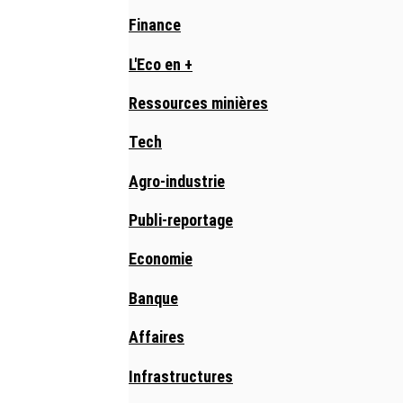
Finance
L'Eco en +
Ressources minières
Tech
Agro-industrie
Publi-reportage
Economie
Banque
Affaires
Infrastructures