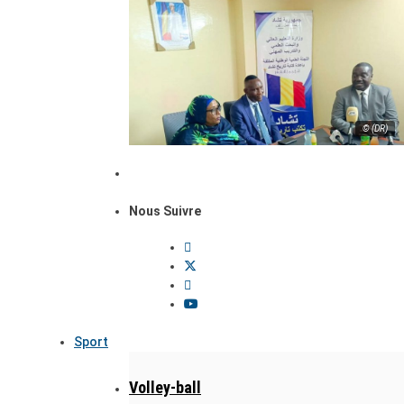
© (DR)
Nous Suivre
Sport
Volley-ball