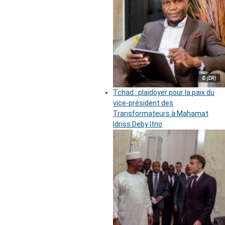
© (DR)
Tchad : plaidoyer pour la paix du
vice-président des
Transformateurs à Mahamat
Idriss Deby Itno