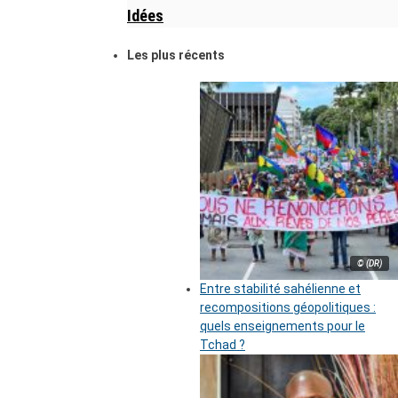
Idées
Les plus récents
© (DR)
Entre stabilité sahélienne et
recompositions géopolitiques :
quels enseignements pour le
Tchad ?