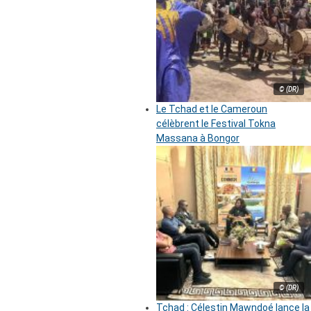
© (DR)
Le Tchad et le Cameroun
célèbrent le Festival Tokna
Massana à Bongor
© (DR)
Tchad : Célestin Mawndoé lance la