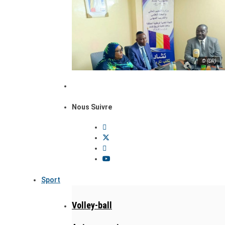
© (DR)
Nous Suivre
Sport
Volley-ball