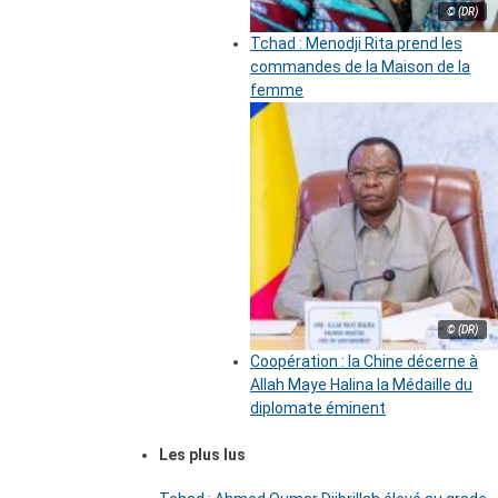
© (DR)
Tchad : Menodji Rita prend les
commandes de la Maison de la
femme
© (DR)
Coopération : la Chine décerne à
Allah Maye Halina la Médaille du
diplomate éminent
Les plus lus