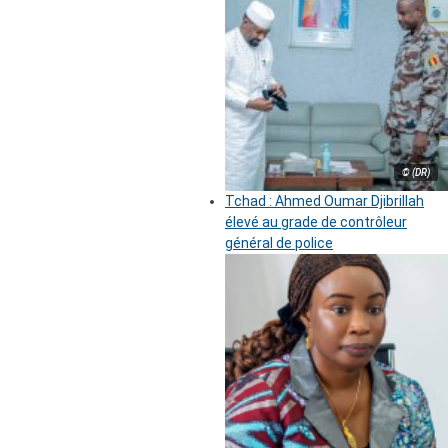
© (DR)
Tchad : Ahmed Oumar Djibrillah
élevé au grade de contrôleur
général de police