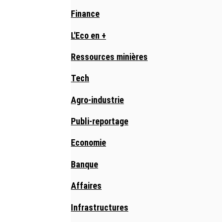
Finance
L'Eco en +
Ressources minières
Tech
Agro-industrie
Publi-reportage
Economie
Banque
Affaires
Infrastructures