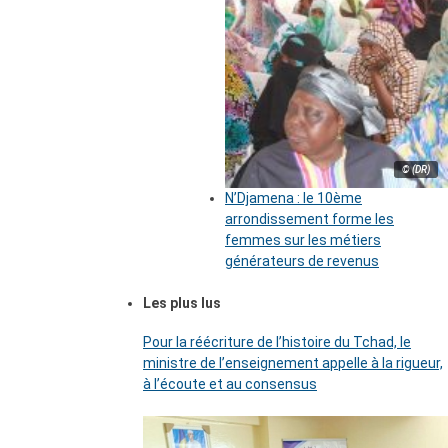
© (DR)
N’Djamena : le 10ème
arrondissement forme les
femmes sur les métiers
générateurs de revenus
Les plus lus
Pour la réécriture de l’histoire du Tchad, le
ministre de l’enseignement appelle à la rigueur,
à l’écoute et au consensus