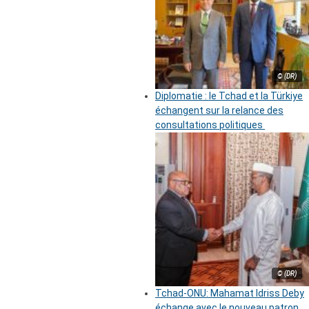
© (DR)
Diplomatie : le Tchad et la Türkiye
échangent sur la relance des
consultations politiques
© (DR)
Tchad-ONU: Mahamat Idriss Deby
échange avec le nouveau patron