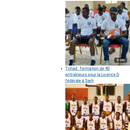
© (DR)
Tchad : formation de 40
entraîneurs pour la Licence D
fédérale à Sarh