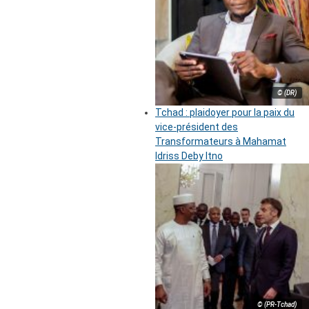
© (DR)
Tchad : plaidoyer pour la paix du
vice-président des
Transformateurs à Mahamat
Idriss Deby Itno
© (PR-Tchad)