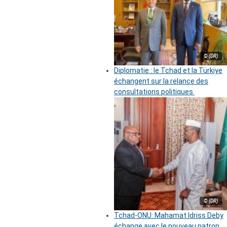
© (DR)
Diplomatie : le Tchad et la Türkiye
échangent sur la relance des
consultations politiques
© (DR)
Tchad-ONU: Mahamat Idriss Deby
échange avec le nouveau patron