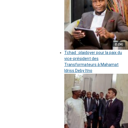
© (DR)
Tchad : plaidoyer pour la paix du
vice-président des
Transformateurs à Mahamat
Idriss Deby Itno