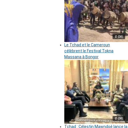
© (DR)
Le Tchad et le Cameroun
célèbrent le Festival Tokna
Massana à Bongor
© (DR)
Tchad : Célestin Mawndoé lance la