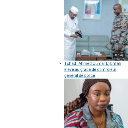
© (DR)
Tchad : Ahmed Oumar Djibrillah
élevé au grade de contrôleur
général de police