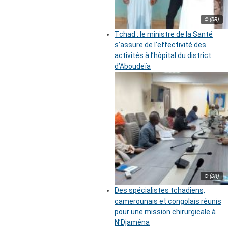
© (DR)
Tchad : le ministre de la Santé
s’assure de l’effectivité des
activités à l’hôpital du district
d’Aboudeïa
© (DR)
Des spécialistes tchadiens,
camerounais et congolais réunis
pour une mission chirurgicale à
N’Djaména