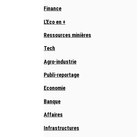
Finance
L'Eco en +
Ressources minières
Tech
Agro-industrie
Publi-reportage
Economie
Banque
Affaires
Infrastructures