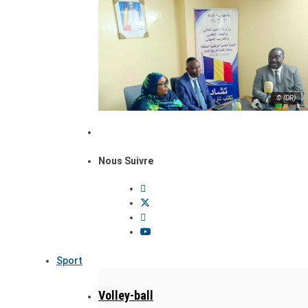
© (DR)
Nous Suivre
Sport
Volley-ball