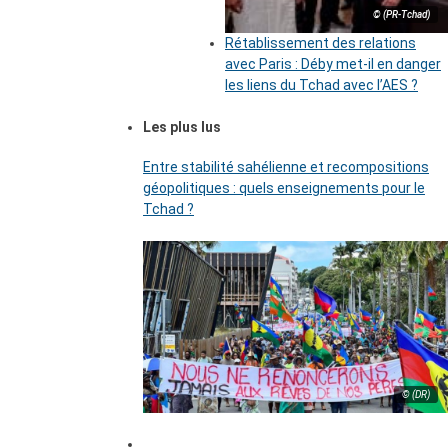
© (PR-Tchad)
Rétablissement des relations
avec Paris : Déby met-il en danger
les liens du Tchad avec l’AES ?
Les plus lus
Entre stabilité sahélienne et recompositions
géopolitiques : quels enseignements pour le
Tchad ?
© (DR)