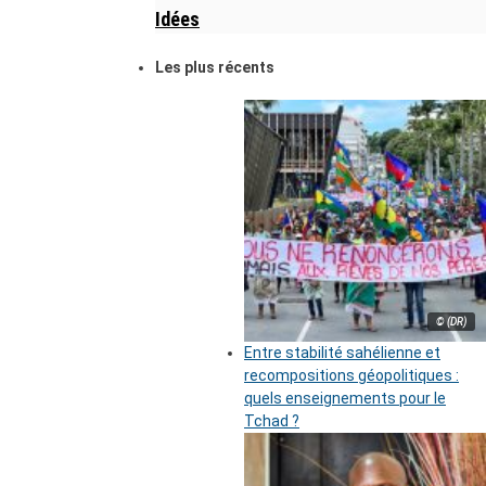
Idées
Les plus récents
© (DR)
Entre stabilité sahélienne et
recompositions géopolitiques :
quels enseignements pour le
Tchad ?