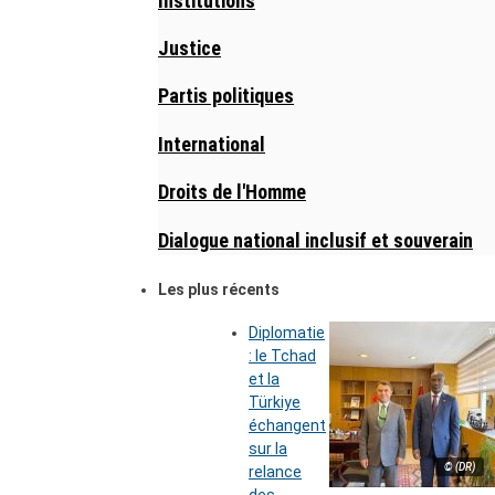
Institutions
Justice
Partis politiques
International
Droits de l'Homme
Dialogue national inclusif et souverain
Les plus récents
Diplomatie
: le Tchad
et la
Türkiye
échangent
sur la
© (DR)
relance