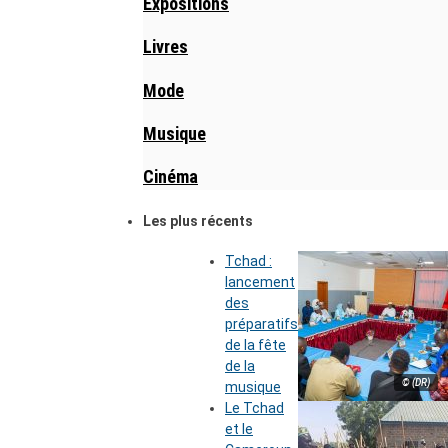
Expositions
Livres
Mode
Musique
Cinéma
Les plus récents
Tchad :
lancement
des
préparatifs
de la fête
de la
© (DR)
musique
Le Tchad
et le