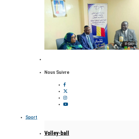
© (DR)
Nous Suivre
Sport
Volley-ball