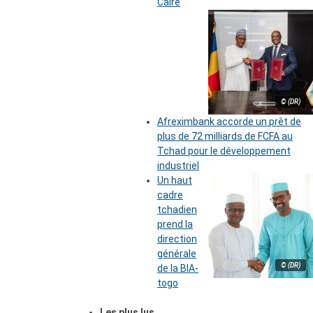
Caire
© (DR)
Afreximbank accorde un prêt de
plus de 72 milliards de FCFA au
Tchad pour le développement
industriel
Un haut
cadre
tchadien
prend la
direction
générale
© (DR)
de la BIA-
togo
Les plus lus