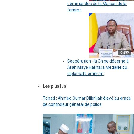
commandes de la Maison de la
femme
© (DR)
Coopération : la Chine décerne à
Allah Maye Halina la Médaille du
diplomate éminent
Les plus lus
Tchad : Ahmed Oumar Djibrillah élevé au grade
de contrôleur général de police