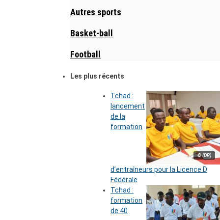
Autres sports
Basket-ball
Football
Les plus récents
Tchad :
lancement
de la
formation
© (DR)
d’entraîneurs pour la Licence D
Fédérale
Tchad :
formation
de 40