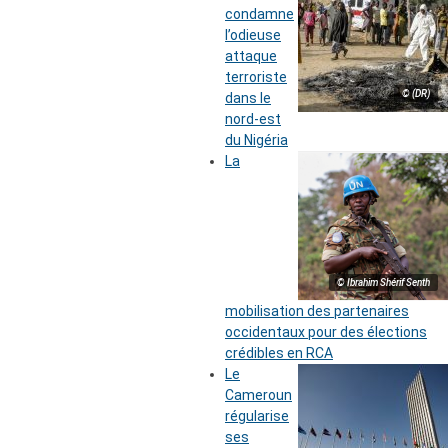
condamne
l’odieuse
attaque
terroriste
© (DR)
dans le
nord-est
du Nigéria
La
© Ibrahim Shérif Senth
mobilisation des partenaires
occidentaux pour des élections
crédibles en RCA
Le
Cameroun
régularise
ses