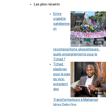
Les plus récents
Entre
stabilité
sahélienne
et
© (DR)
recompositions géopolitiques :
quels enseignements pour le
Tchad ?
Tchad :
plaidoyer
pour la paix
du vice-
président
des
© (DR)
Transformateurs à Mahamat
Idriss Deby Itno