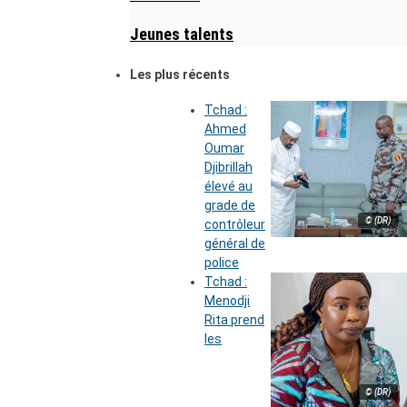
Jeunes talents
Les plus récents
Tchad :
Ahmed
Oumar
Djibrillah
élevé au
grade de
© (DR)
contrôleur
général de
police
Tchad :
Menodji
Rita prend
les
© (DR)