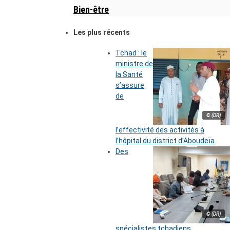
Bien-être
Les plus récents
Tchad : le
ministre de
la Santé
s’assure
de
© (DR)
l’effectivité des activités à
l’hôpital du district d’Aboudeïa
Des
© (DR)
spécialistes tchadiens,