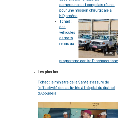
camerounais et congolais réunis
pour une mission chirurgicale à
N’Djaména
Tchad :
des
véhicules
et moto
remis au
© (DR)
programme contre l’onchocercose
Les plus lus
Tchad : le ministre de la Santé s’assure de
l’effectivité des activités à l’hôpital du district
d’Aboudeïa