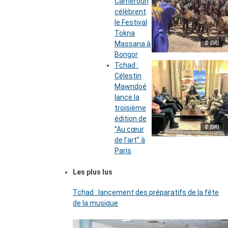
Cameroun
célèbrent
le Festival
Tokna
Massana à
© (DR)
Bongor
Tchad :
Célestin
Mawndoé
lance la
troisième
édition de
© (DR)
‘’Au cœur
de l’art’’ à
Paris
Les plus lus
Tchad : lancement des préparatifs de la fête
de la musique