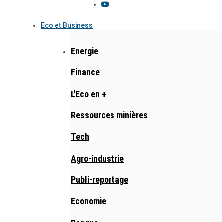
Eco et Business
Energie
Finance
L'Eco en +
Ressources minières
Tech
Agro-industrie
Publi-reportage
Economie