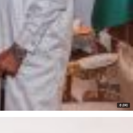
© (DR)