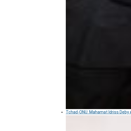
Tchad-ONU: Mahamat Idriss Deby é