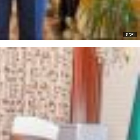
© (DR)