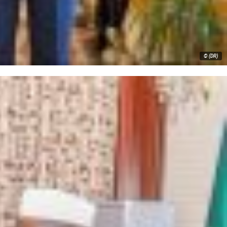
© (DR)