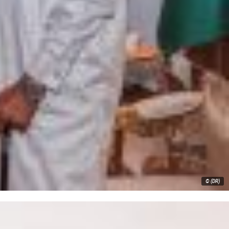
© (DR)