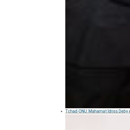
Tchad-ONU: Mahamat Idriss Deby é