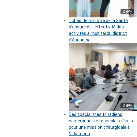
© (DR)
Tchad : le ministre de la Santé
s’assure de l’effectivité des
activités à l’hôpital du district
d’Aboudeïa
© (DR)
Des spécialistes tchadiens,
camerounais et congolais réunis
pour une mission chirurgicale à
N’Djaména