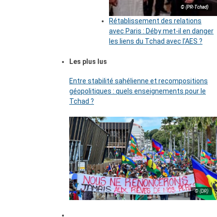
© (PR-Tchad)
Rétablissement des relations
avec Paris : Déby met-il en danger
les liens du Tchad avec l’AES ?
Les plus lus
Entre stabilité sahélienne et recompositions
géopolitiques : quels enseignements pour le
Tchad ?
© (DR)