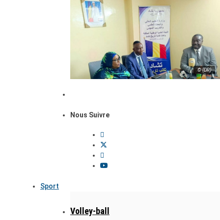
© (DR)
Nous Suivre
Sport
Volley-ball