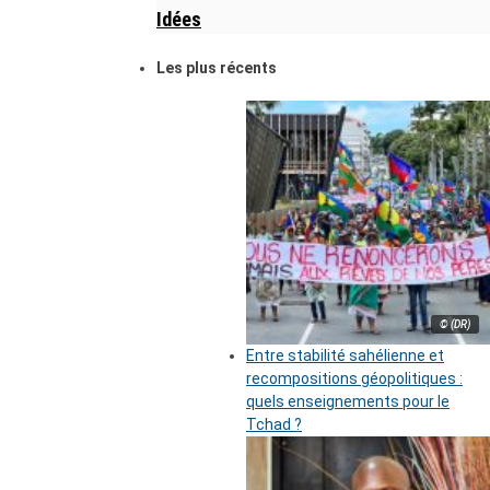
Idées
Les plus récents
© (DR)
Entre stabilité sahélienne et
recompositions géopolitiques :
quels enseignements pour le
Tchad ?