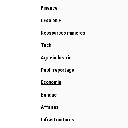
Finance
L'Eco en +
Ressources minières
Tech
Agro-industrie
Publi-reportage
Economie
Banque
Affaires
Infrastructures