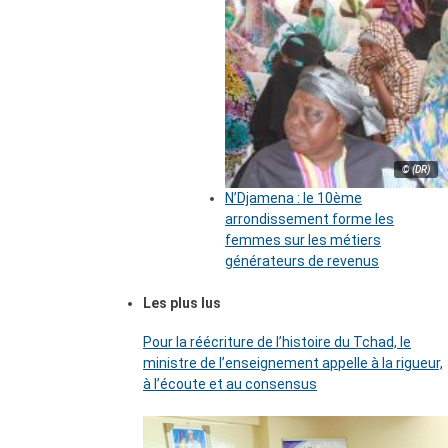
© (DR)
N’Djamena : le 10ème
arrondissement forme les
femmes sur les métiers
générateurs de revenus
Les plus lus
Pour la réécriture de l’histoire du Tchad, le
ministre de l’enseignement appelle à la rigueur,
à l’écoute et au consensus