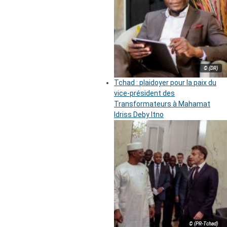
© (DR)
Tchad : plaidoyer pour la paix du
vice-président des
Transformateurs à Mahamat
Idriss Deby Itno
© (PR-Tchad)