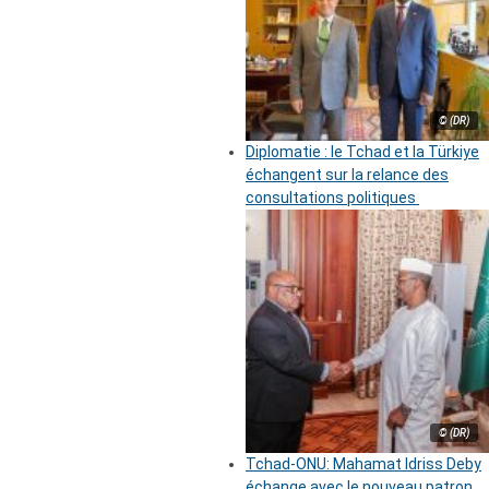
© (DR)
Diplomatie : le Tchad et la Türkiye
échangent sur la relance des
consultations politiques
© (DR)
Tchad-ONU: Mahamat Idriss Deby
échange avec le nouveau patron