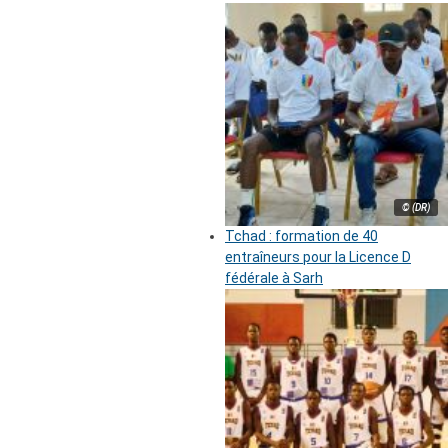
© (DR)
Tchad : formation de 40
entraîneurs pour la Licence D
fédérale à Sarh