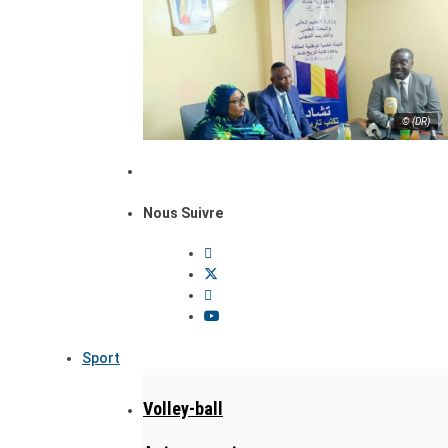
© (DR)
Nous Suivre
Sport
Volley-ball