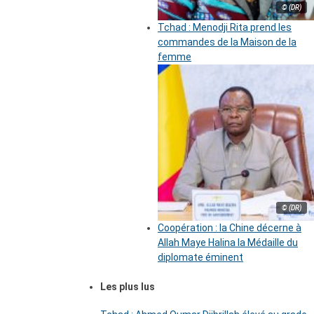
© (DR)
Tchad : Menodji Rita prend les
commandes de la Maison de la
femme
© (DR)
Coopération : la Chine décerne à
Allah Maye Halina la Médaille du
diplomate éminent
Les plus lus