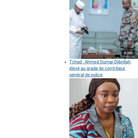
© (DR)
Tchad : Ahmed Oumar Djibrillah
élevé au grade de contrôleur
général de police