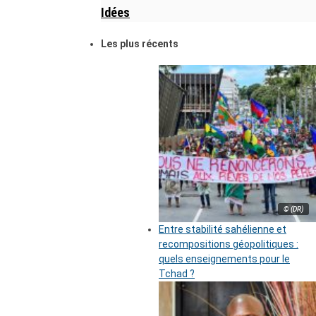
Idées
Les plus récents
© (DR)
Entre stabilité sahélienne et
recompositions géopolitiques :
quels enseignements pour le
Tchad ?