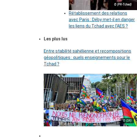
© (PR-Tchad)
Rétablissement des relations
avec Paris : Déby met-il en danger
les liens du Tchad avec l’AES ?
Les plus lus
Entre stabilité sahélienne et recompositions
géopolitiques : quels enseignements pour le
Tchad ?
© (DR)