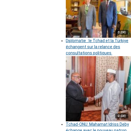
© (DR)
Diplomatie : le Tchad et la Türkiye
échangent sur la relance des
consultations politiques
© (DR)
Tchad-ONU: Mahamat Idriss Deby
échange avec le nouveau patron