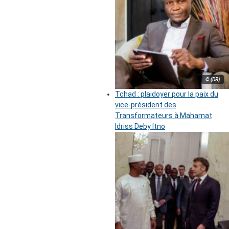
© (DR)
Tchad : plaidoyer pour la paix du
vice-président des
Transformateurs à Mahamat
Idriss Deby Itno