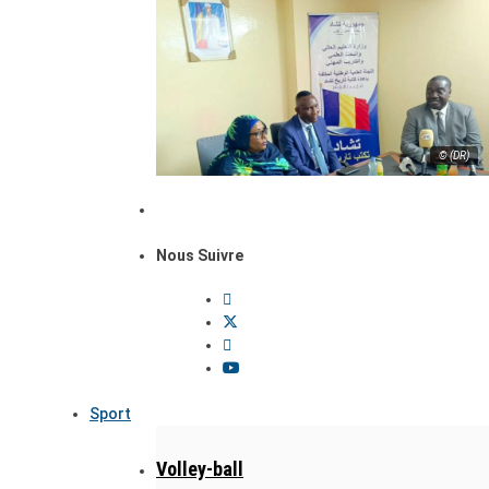
© (DR)
Nous Suivre
Sport
Volley-ball