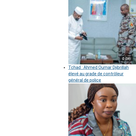
© (DR)
Tchad : Ahmed Oumar Djibrillah
élevé au grade de contrôleur
général de police