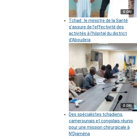
© (DR)
Tchad : le ministre de la Santé
s’assure de l’effectivité des
activités à l’hôpital du district
d’Aboudeïa
© (DR)
Des spécialistes tchadiens,
camerounais et congolais réunis
pour une mission chirurgicale à
N’Djaména