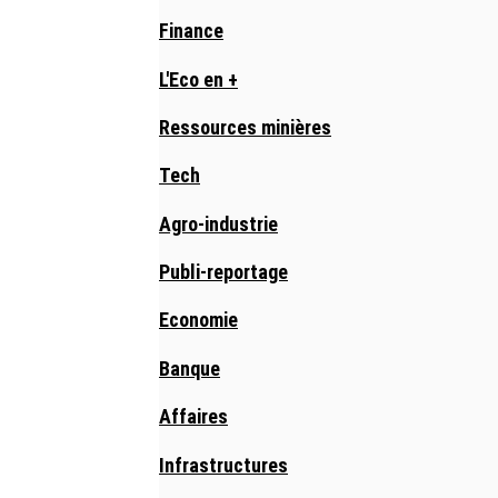
Finance
L'Eco en +
Ressources minières
Tech
Agro-industrie
Publi-reportage
Economie
Banque
Affaires
Infrastructures