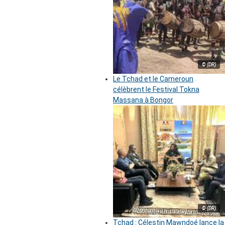
© (DR)
Le Tchad et le Cameroun
célèbrent le Festival Tokna
Massana à Bongor
© (DR)
Tchad : Célestin Mawndoé lance la