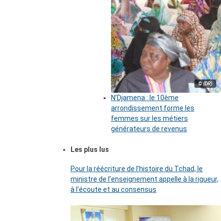
© (DR)
N’Djamena : le 10ème
arrondissement forme les
femmes sur les métiers
générateurs de revenus
Les plus lus
Pour la réécriture de l’histoire du Tchad, le
ministre de l’enseignement appelle à la rigueur,
à l’écoute et au consensus