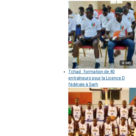
© (DR)
Tchad : formation de 40
entraîneurs pour la Licence D
fédérale à Sarh