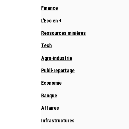
Finance
L'Eco en +
Ressources minières
Tech
Agro-industrie
Publi-reportage
Economie
Banque
Affaires
Infrastructures