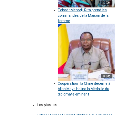
© (DR)
Tchad : Menodji Rita prend les
commandes de la Maison de la
femme
© (DR)
Coopération : la Chine décerne à
Allah Maye Halina la Médaille du
diplomate éminent
Les plus lus