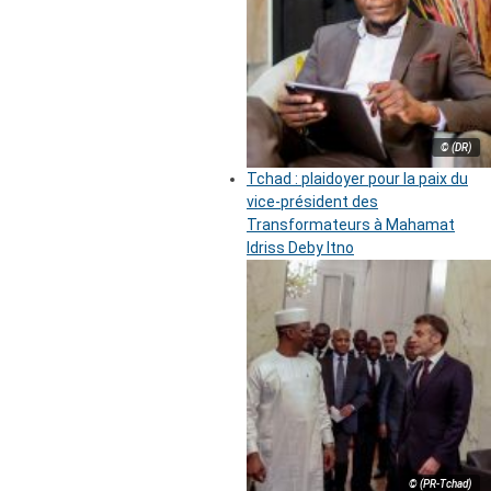
© (DR)
Tchad : plaidoyer pour la paix du
vice-président des
Transformateurs à Mahamat
Idriss Deby Itno
© (PR-Tchad)