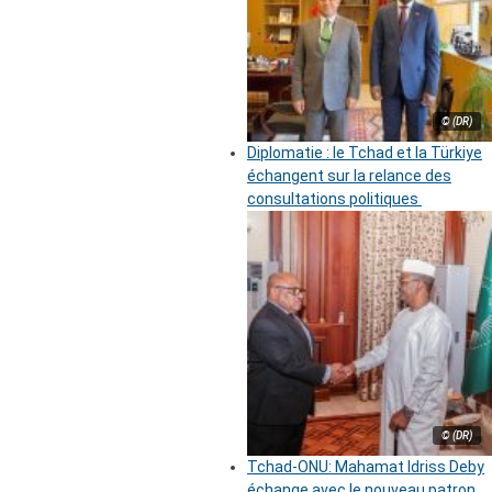
© (DR)
Diplomatie : le Tchad et la Türkiye
échangent sur la relance des
consultations politiques
© (DR)
Tchad-ONU: Mahamat Idriss Deby
échange avec le nouveau patron