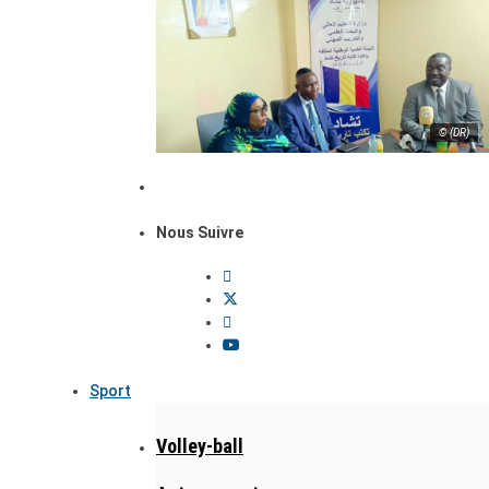
© (DR)
Nous Suivre
Sport
Volley-ball