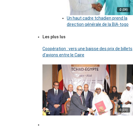
© (DR)
Un haut cadre tchadien prend la
direction générale de la BIA-togo
Les plus lus
Coopération : vers une baisse des prix de billets
d’avions entre le Caire
© (DR)