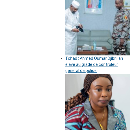
© (DR)
Tchad : Ahmed Oumar Djibrillah
élevé au grade de contrôleur
général de police