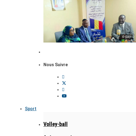
© (DR)
Nous Suivre
Sport
Volley-ball