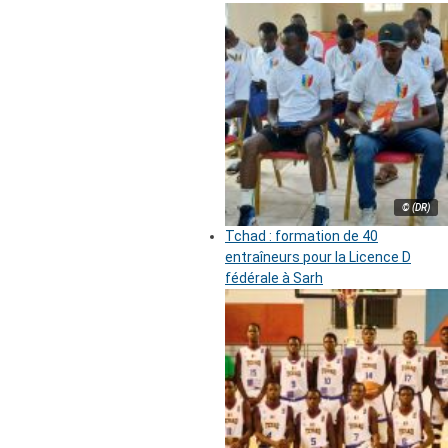
© (DR)
Tchad : formation de 40
entraîneurs pour la Licence D
fédérale à Sarh