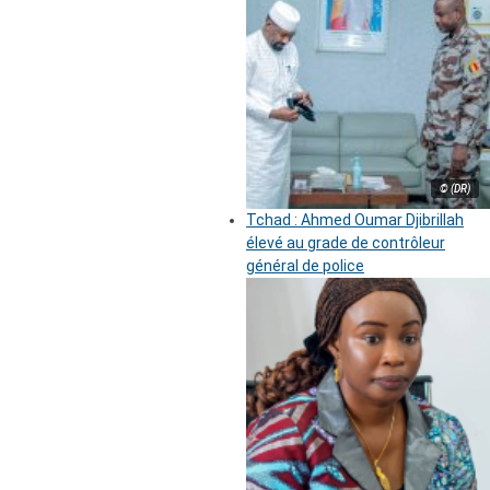
© (DR)
Tchad : Ahmed Oumar Djibrillah
élevé au grade de contrôleur
général de police