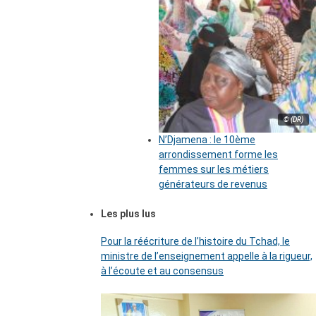
© (DR)
N’Djamena : le 10ème
arrondissement forme les
femmes sur les métiers
générateurs de revenus
Les plus lus
Pour la réécriture de l’histoire du Tchad, le
ministre de l’enseignement appelle à la rigueur,
à l’écoute et au consensus