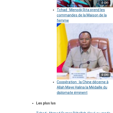
© (DR)
Tchad : Menodji Rita prend les
commandes de la Maison de la
femme
© (DR)
Coopération : la Chine décerne à
Allah Maye Halina la Médaille du
diplomate éminent
Les plus lus