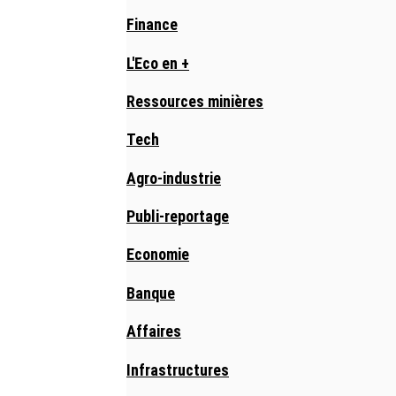
Finance
L'Eco en +
Ressources minières
Tech
Agro-industrie
Publi-reportage
Economie
Banque
Affaires
Infrastructures