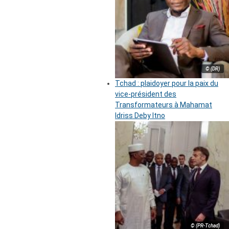
© (DR)
Tchad : plaidoyer pour la paix du
vice-président des
Transformateurs à Mahamat
Idriss Deby Itno
© (PR-Tchad)