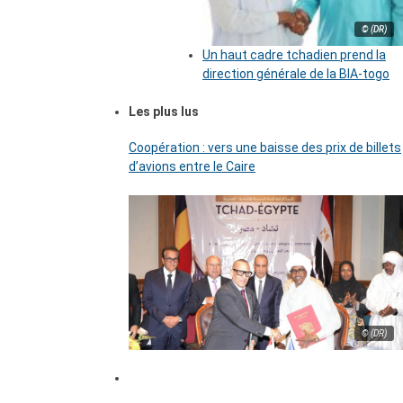
© (DR)
Un haut cadre tchadien prend la
direction générale de la BIA-togo
Les plus lus
Coopération : vers une baisse des prix de billets
d’avions entre le Caire
© (DR)