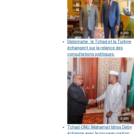
© (DR)
Diplomatie : le Tchad et la Türkiye
échangent sur la relance des
consultations politiques
© (DR)
Tchad-ONU: Mahamat Idriss Deby
échange avec le nouveau patron