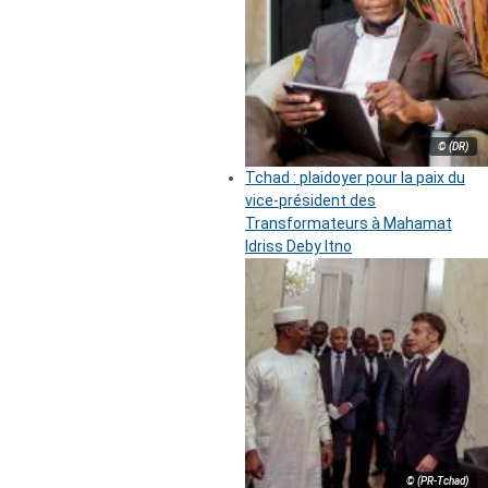
© (DR)
Tchad : plaidoyer pour la paix du
vice-président des
Transformateurs à Mahamat
Idriss Deby Itno
© (PR-Tchad)