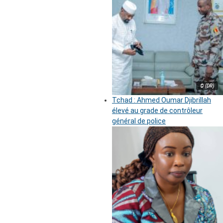
© (DR)
Tchad : Ahmed Oumar Djibrillah
élevé au grade de contrôleur
général de police