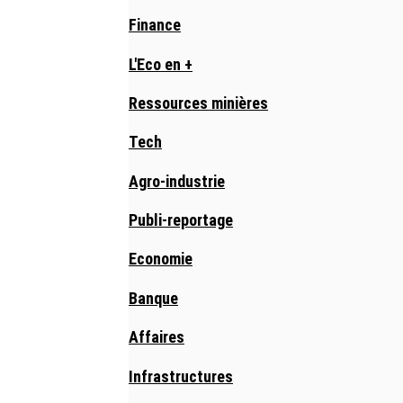
Finance
L'Eco en +
Ressources minières
Tech
Agro-industrie
Publi-reportage
Economie
Banque
Affaires
Infrastructures