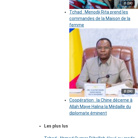
© (DR)
Tchad : Menodji Rita prend les
commandes de la Maison de la
femme
© (DR)
Coopération : la Chine décerne à
Allah Maye Halina la Médaille du
diplomate éminent
Les plus lus