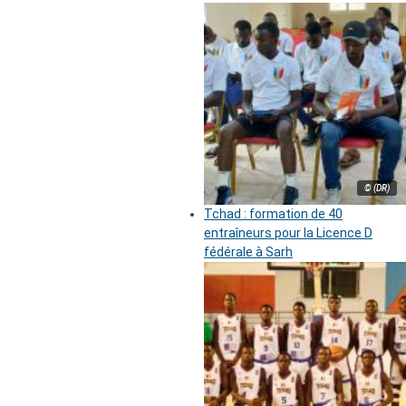
© (DR)
Tchad : formation de 40
entraîneurs pour la Licence D
fédérale à Sarh