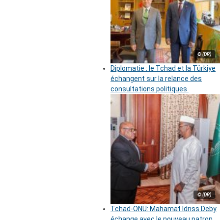
© (DR)
Diplomatie : le Tchad et la Türkiye
échangent sur la relance des
consultations politiques
© (DR)
Tchad-ONU: Mahamat Idriss Deby
échange avec le nouveau patron