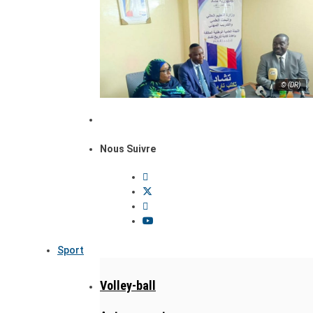
© (DR)
Nous Suivre
Sport
Volley-ball